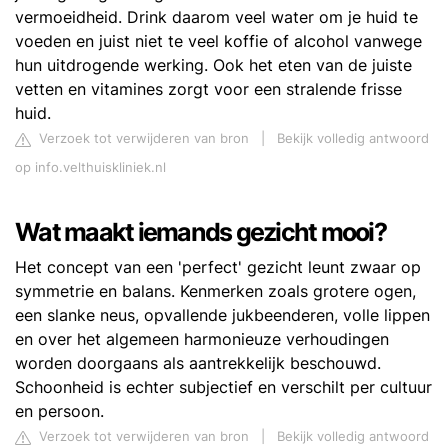
vermoeidheid. Drink daarom veel water om je huid te
voeden en juist niet te veel koffie of alcohol vanwege
hun uitdrogende werking. Ook het eten van de juiste
vetten en vitamines zorgt voor een stralende frisse
huid.
Verzoek tot verwijderen van bron
|
Bekijk volledig antwoord
op info.velthuiskliniek.nl
Wat maakt iemands gezicht mooi?
Het concept van een 'perfect' gezicht leunt zwaar op
symmetrie en balans. Kenmerken zoals grotere ogen,
een slanke neus, opvallende jukbeenderen, volle lippen
en over het algemeen harmonieuze verhoudingen
worden doorgaans als aantrekkelijk beschouwd.
Schoonheid is echter subjectief en verschilt per cultuur
en persoon.
Verzoek tot verwijderen van bron
|
Bekijk volledig antwoord