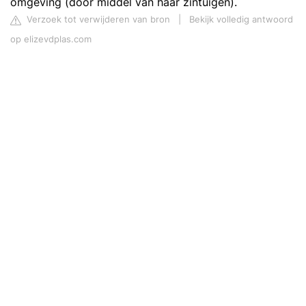
omgeving (door middel van haar zintuigen).
Verzoek tot verwijderen van bron
|
Bekijk volledig antwoord
op elizevdplas.com