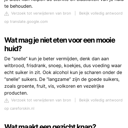
te behouden.
Verzoek tot verwijderen van bron
|
Bekijk volledig antwoord
op translate.google.com
Wat mag je niet eten voor een mooie
huid?
De “snelle” kun je beter vermijden, denk dan aan
witbrood, frisdrank, snoep, koekjes, dus voeding waar
echt suiker in zit. Ook alcohol kun je scharen onder de
“snelle” suikers. De “langzame” zijn de goede suikers,
zoals groente, fruit, vis, volkoren en vezelrijke
producten.
Verzoek tot verwijderen van bron
|
Bekijk volledig antwoord
op careforskin.nl
Wat maakt een gezicht knap?