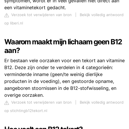
symptomen, wordt er in veel gevallen niet direct aan
een vitaminetekort gedacht.
Verzoek tot verwijderen van bron
|
Bekijk volledig antwoord
op liberi.nl
Waarom maakt mijn lichaam geen B12
aan?
Er bestaan vele oorzaken voor een tekort aan vitamine
B12. Deze zijn onder te verdelen in 4 categorieën:
verminderde inname (geen/te weinig dierlijke
producten in de voeding), een gestoorde opname,
aangeboren stoornissen in de B12-stofwisseling, en
overige oorzaken.
Verzoek tot verwijderen van bron
|
Bekijk volledig antwoord
op stichtingb12tekort.nl