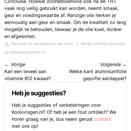
Conclusie. Hoewel zonnebloemolie ook na de THT
vaak nog veilig gebruikt kan worden, neemt smaak,
geur en voedingswaarde af. Ranzige olie herken je
eenvoudig aan geur en smaak. Om de kwaliteit zo lang
mogelijk te behouden, bewaar je de olie koel, donker
en afgesloten.
Verzoek tot verwijderen van bron
|
Bekijk volledig antwoord
op denieuwedoelen.nl
←
Vorige
Volgende
→
Kan een teveel aan
Welke kant aluminiumfolie
vitamine B12 kwaad?
gepofte aardappel?
Heb je suggesties?
Heb je suggesties of verbeteringen voor
Kookvragen.nl? Of heb je een fout ontdekt? We
horen graag van je, dus neem gerust
contact
met ons op!