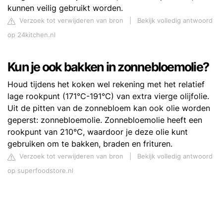
kunnen veilig gebruikt worden.
Verzoek tot verwijderen van bron
|
Bekijk volledig antwoord
op 24kitchen.nl
Kun je ook bakken in zonnebloemolie?
Houd tijdens het koken wel rekening met het relatief
lage rookpunt (171°C-191°C) van extra vierge olijfolie.
Uit de pitten van de zonnebloem kan ook olie worden
geperst: zonnebloemolie. Zonnebloemolie heeft een
rookpunt van 210°C, waardoor je deze olie kunt
gebruiken om te bakken, braden en frituren.
Verzoek tot verwijderen van bron
|
Bekijk volledig antwoord
op superfoodstore.nl