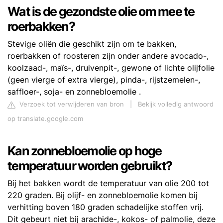
Wat is de gezondste olie om mee te
roerbakken?
Stevige oliën die geschikt zijn om te bakken,
roerbakken of roosteren zijn onder andere avocado-,
koolzaad-, maïs-, druivenpit-, gewone of lichte olijfolie
(geen vierge of extra vierge), pinda-, rijstzemelen-,
saffloer-, soja- en zonnebloemolie .
Verzoek tot verwijderen van bron
|
Bekijk volledig antwoord
op translate.google.com
Kan zonnebloemolie op hoge
temperatuur worden gebruikt?
Bij het bakken wordt de temperatuur van olie 200 tot
220 graden. Bij olijf- en zonnebloemolie komen bij
verhitting boven 180 graden schadelijke stoffen vrij.
Dit gebeurt niet bij arachide-, kokos- of palmolie, deze