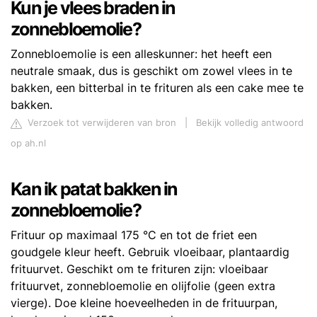
Kun je vlees braden in
zonnebloemolie?
Zonnebloemolie is een alleskunner: het heeft een
neutrale smaak, dus is geschikt om zowel vlees in te
bakken, een bitterbal in te frituren als een cake mee te
bakken.
Verzoek tot verwijderen van bron
|
Bekijk volledig antwoord
op ah.nl
Kan ik patat bakken in
zonnebloemolie?
Frituur op maximaal 175 °C en tot de friet een
goudgele kleur heeft. Gebruik vloeibaar, plantaardig
frituurvet. Geschikt om te frituren zijn: vloeibaar
frituurvet, zonnebloemolie en olijfolie (geen extra
vierge). Doe kleine hoeveelheden in de frituurpan,