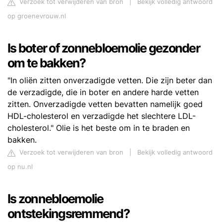
Verzoek tot verwijderen van bron
|
Bekijk volledig antwoord
op groenevrouw.nl
Is boter of zonnebloemolie gezonder
om te bakken?
"In oliën zitten onverzadigde vetten. Die zijn beter dan
de verzadigde, die in boter en andere harde vetten
zitten. Onverzadigde vetten bevatten namelijk goed
HDL-cholesterol en verzadigde het slechtere LDL-
cholesterol." Olie is het beste om in te braden en
bakken.
Verzoek tot verwijderen van bron
|
Bekijk volledig antwoord
op nu.nl
Is zonnebloemolie
ontstekingsremmend?