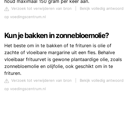
houd maximaal 150 gram per keer aan.
Verzoek tot verwijderen van bron
|
Bekijk volledig antwoord
op voedingscentrum.nl
Kun je bakken in zonnebloemolie?
Het beste om in te bakken of te frituren is olie of
zachte of vloeibare margarine uit een fles. Behalve
vloeibaar frituurvet is gewone plantaardige olie, zoals
zonnebloemolie en olijfolie, ook geschikt om in te
frituren.
Verzoek tot verwijderen van bron
|
Bekijk volledig antwoord
op voedingscentrum.nl