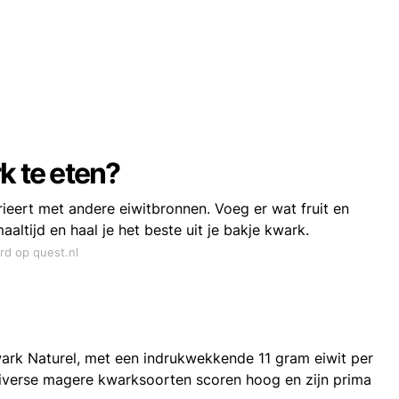
k te eten?
ieert met andere eiwitbronnen. Voeg er wat fruit en
ltijd en haal je het beste uit je bakje kwark.
rd op quest.nl
Kwark Naturel, met een indrukwekkende 11 gram eiwit per
verse magere kwarksoorten scoren hoog en zijn prima