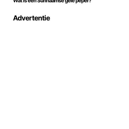
Wat is een Surinaamse gele peper?
Advertentie