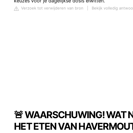
keuzes voor je dagelijkse dosis eiwitten.
Verzoek tot verwijderen van bron
|
Bekijk volledig antwoo
🚨 WAARSCHUWING! WAT N
HET ETEN VAN HAVERMOUT 