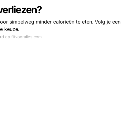
verliezen?
door simpelweg minder calorieën te eten. Volg je een
te keuze.
rd op fitvooralles.com