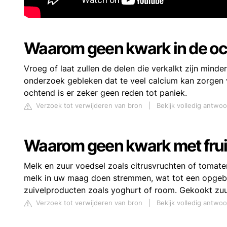
Waarom geen kwark in de o
Vroeg of laat zullen de delen die verkalkt zijn minder
onderzoek gebleken dat te veel calcium kan zorgen v
ochtend is er zeker geen reden tot paniek.
Verzoek tot verwijderen van bron
|
Bekijk volledig antw
Waarom geen kwark met frui
Melk en zuur voedsel zoals citrusvruchten of tomate
melk in uw maag doen stremmen, wat tot een opgebla
zuivelproducten zoals yoghurt of room. Gekookt zuur
Verzoek tot verwijderen van bron
|
Bekijk volledig antwo