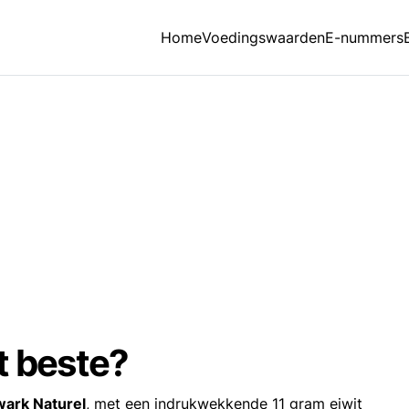
Home
Voedingswaarden
E-nummers
t beste?
wark Naturel
, met een indrukwekkende 11 gram eiwit