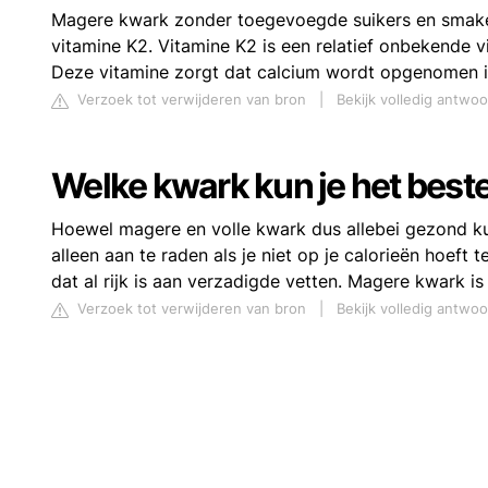
Magere kwark zonder toegevoegde suikers en smaken
vitamine K2. Vitamine K2 is een relatief onbekende v
Deze vitamine zorgt dat calcium wordt opgenomen in
Verzoek tot verwijderen van bron
|
Bekijk volledig antwoo
Welke kwark kun je het best
Hoewel magere en volle kwark dus allebei gezond kunne
alleen aan te raden als je niet op je calorieën hoeft t
dat al rijk is aan verzadigde vetten. Magere kwark is
Verzoek tot verwijderen van bron
|
Bekijk volledig antwoo