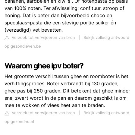
bananen, aardbeien en kiwi's . Of notenpasta op basis
van 100% noten. Ter afwisseling: confituur, stroop of
honing. Dat is beter dan bijvoorbeeld choco en
speculaas¬pasta die een stevige portie suiker én
(verzadigd) vet bevatten.
Verzoek tot verwijderen van bron
|
Bekijk volledig antwoord
op gezondleven.be
Waarom ghee ipv boter?
Het grootste verschil tussen ghee en roomboter is het
verhittingsproces. Boter verbrandt bij 130 graden,
ghee pas bij 250 graden. Dit betekent dat ghee minder
snel zwart wordt in de pan en daarom geschikt is om
mee te wokken of vlees heet aan te braden.
Verzoek tot verwijderen van bron
|
Bekijk volledig antwoord
op gezondnu.nl