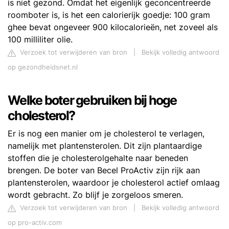
is niet gezond. Omdat het eigenlijk geconcentreerde
roomboter is, is het een calorierijk goedje: 100 gram
ghee bevat ongeveer 900 kilocalorieën, net zoveel als
100 milliliter olie.
Verzoek tot verwijderen van bron
|
Bekijk volledig antwoord
op gezondheidsnet.nl
Welke boter gebruiken bij hoge
cholesterol?
Er is nog een manier om je cholesterol te verlagen,
namelijk met plantensterolen. Dit zijn plantaardige
stoffen die je cholesterolgehalte naar beneden
brengen. De boter van Becel ProActiv zijn rijk aan
plantensterolen, waardoor je cholesterol actief omlaag
wordt gebracht. Zo blijf je zorgeloos smeren.
Verzoek tot verwijderen van bron
|
Bekijk volledig antwoord
op pro-activ.com