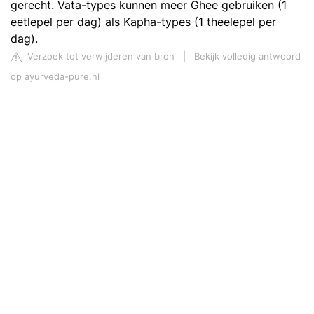
gerecht. Vata-types kunnen meer Ghee gebruiken (1
eetlepel per dag) als Kapha-types (1 theelepel per
dag).
Verzoek tot verwijderen van bron
|
Bekijk volledig antwoord
op ayurveda-pure.nl