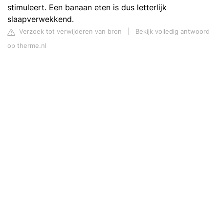
stimuleert. Een banaan eten is dus letterlijk
slaapverwekkend.
Verzoek tot verwijderen van bron
|
Bekijk volledig antwoord
op therme.nl