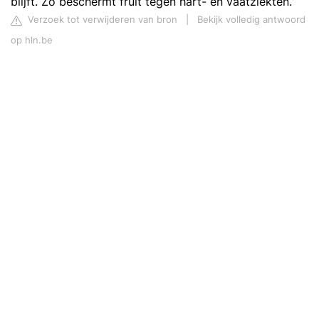
blijft. Zo beschermt fruit tegen hart- en vaatziekten.”
Verzoek tot verwijderen van bron
|
Bekijk volledig antwoord
op hln.be