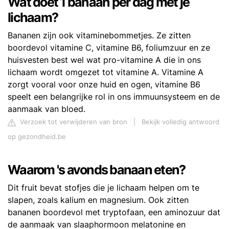
Wat doet 1 banaan per dag met je
lichaam?
Bananen zijn ook vitaminebommetjes. Ze zitten
boordevol vitamine C, vitamine B6, foliumzuur en ze
huisvesten best wel wat pro-vitamine A die in ons
lichaam wordt omgezet tot vitamine A. Vitamine A
zorgt vooral voor onze huid en ogen, vitamine B6
speelt een belangrijke rol in ons immuunsysteem en de
aanmaak van bloed.
Verzoek tot verwijderen van bron
|
Bekijk volledig antwoord
op gezondheid.be
Waarom 's avonds banaan eten?
Dit fruit bevat stofjes die je lichaam helpen om te
slapen, zoals kalium en magnesium. Ook zitten
bananen boordevol met tryptofaan, een aminozuur dat
de aanmaak van slaaphormoon melatonine en