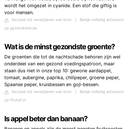
wordt het omgezet in cyanide. Een stof die giftig is
voor mensen.
Verzoek tot verwijderen van bron
|
Bekijk volledig antwoord
op gezondheid.be
Wat is de minst gezondste groente?
De groenten die tot de nachtschade behoren zijn wel
onderdeel van een gezond voedingspatroon, maar
staan dus niet in onze top 10: gewone aardappel,
tomaat, aubergine, paprika, chilipeper, groene peper,
Spaanse peper, kruisbessen en goji-bessen.
Verzoek tot verwijderen van bron
|
Bekijk volledig antwoord
op fitchef.nl
Is appel beter dan banaan?
Bananen en appels zijn de meest gegeten fruitsoorten