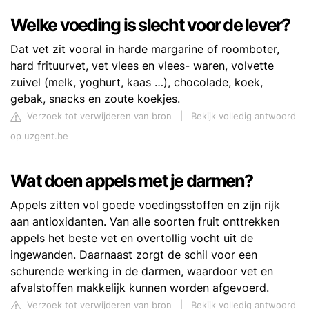
Welke voeding is slecht voor de lever?
Dat vet zit vooral in harde margarine of roomboter,
hard frituurvet, vet vlees en vlees- waren, volvette
zuivel (melk, yoghurt, kaas …), chocolade, koek,
gebak, snacks en zoute koekjes.
Verzoek tot verwijderen van bron
|
Bekijk volledig antwoord
op uzgent.be
Wat doen appels met je darmen?
Appels zitten vol goede voedingsstoffen en zijn rijk
aan antioxidanten. Van alle soorten fruit onttrekken
appels het beste vet en overtollig vocht uit de
ingewanden. Daarnaast zorgt de schil voor een
schurende werking in de darmen, waardoor vet en
afvalstoffen makkelijk kunnen worden afgevoerd.
Verzoek tot verwijderen van bron
|
Bekijk volledig antwoord