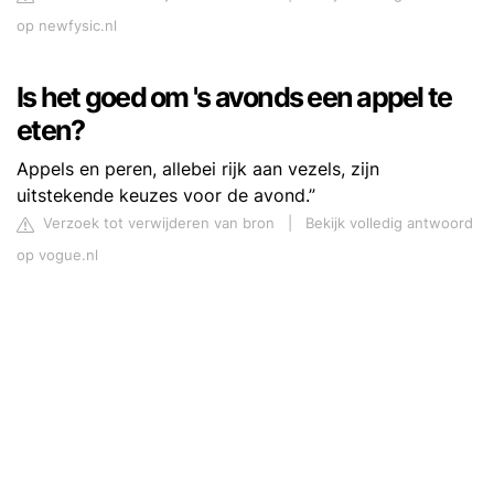
op newfysic.nl
Is het goed om 's avonds een appel te
eten?
Appels en peren, allebei rijk aan vezels, zijn
uitstekende keuzes voor de avond.”
Verzoek tot verwijderen van bron
|
Bekijk volledig antwoord
op vogue.nl