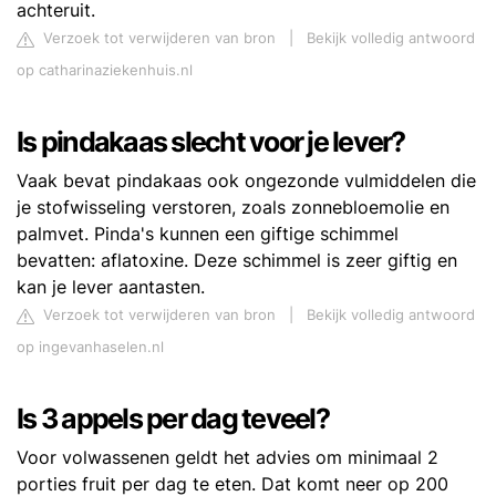
achteruit.
Verzoek tot verwijderen van bron
|
Bekijk volledig antwoord
op catharinaziekenhuis.nl
Is pindakaas slecht voor je lever?
Vaak bevat pindakaas ook ongezonde vulmiddelen die
je stofwisseling verstoren, zoals zonnebloemolie en
palmvet. Pinda's kunnen een giftige schimmel
bevatten: aflatoxine. Deze schimmel is zeer giftig en
kan je lever aantasten.
Verzoek tot verwijderen van bron
|
Bekijk volledig antwoord
op ingevanhaselen.nl
Is 3 appels per dag teveel?
Voor volwassenen geldt het advies om minimaal 2
porties fruit per dag te eten. Dat komt neer op 200