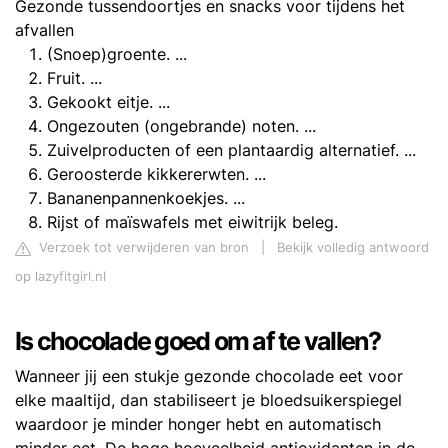
Gezonde tussendoortjes en snacks voor tijdens het
afvallen
(Snoep)groente. ...
Fruit. ...
Gekookt eitje. ...
Ongezouten (ongebrande) noten. ...
Zuivelproducten of een plantaardig alternatief. ...
Geroosterde kikkererwten. ...
Bananenpannenkoekjes. ...
Rijst of maïswafels met eiwitrijk beleg.
Verzoek tot verwijderen van bron
|
Bekijk volledig antwoord
op lazyfitgirl.nl
Is chocolade goed om af te vallen?
Wanneer jij een stukje gezonde chocolade eet voor
elke maaltijd, dan stabiliseert je bloedsuikerspiegel
waardoor je minder honger hebt en automatisch