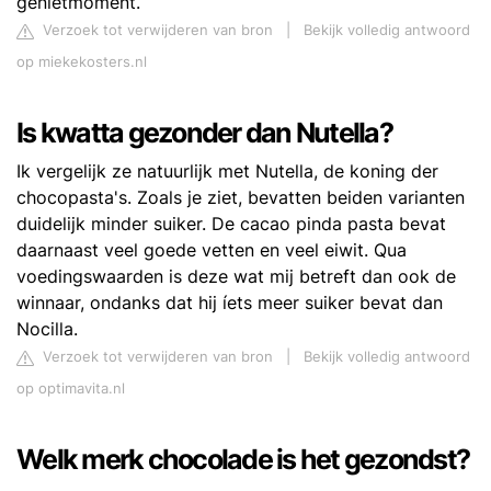
genietmoment.
Verzoek tot verwijderen van bron
|
Bekijk volledig antwoord
op miekekosters.nl
Is kwatta gezonder dan Nutella?
Ik vergelijk ze natuurlijk met Nutella, de koning der
chocopasta's. Zoals je ziet, bevatten beiden varianten
duidelijk minder suiker. De cacao pinda pasta bevat
daarnaast veel goede vetten en veel eiwit. Qua
voedingswaarden is deze wat mij betreft dan ook de
winnaar, ondanks dat hij íets meer suiker bevat dan
Nocilla.
Verzoek tot verwijderen van bron
|
Bekijk volledig antwoord
op optimavita.nl
Welk merk chocolade is het gezondst?