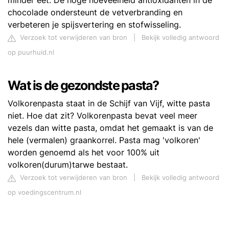
minder eet. De hoge hoeveelheid antioxidanten in de
chocolade ondersteunt de vetverbranding en
verbeteren je spijsvertering en stofwisseling.
Verzoek tot verwijderen van bron
|
Bekijk volledig antwoord
op puurhuid.nl
Wat is de gezondste pasta?
Volkorenpasta staat in de Schijf van Vijf, witte pasta
niet. Hoe dat zit? Volkorenpasta bevat veel meer
vezels dan witte pasta, omdat het gemaakt is van de
hele (vermalen) graankorrel. Pasta mag 'volkoren'
worden genoemd als het voor 100% uit
volkoren(durum)tarwe bestaat.
Verzoek tot verwijderen van bron
|
Bekijk volledig antwoord
op voedingscentrum.nl