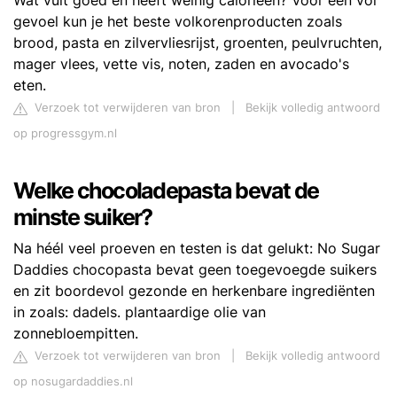
Wat vult goed en heeft weinig calorieën? Voor een vol
gevoel kun je het beste volkorenproducten zoals
brood, pasta en zilvervliesrijst, groenten, peulvruchten,
mager vlees, vette vis, noten, zaden en avocado's
eten.
Verzoek tot verwijderen van bron
|
Bekijk volledig antwoord
op progressgym.nl
Welke chocoladepasta bevat de
minste suiker?
Na héél veel proeven en testen is dat gelukt: No Sugar
Daddies chocopasta bevat geen toegevoegde suikers
en zit boordevol gezonde en herkenbare ingrediënten
in zoals: dadels. plantaardige olie van
zonnebloempitten.
Verzoek tot verwijderen van bron
|
Bekijk volledig antwoord
op nosugardaddies.nl