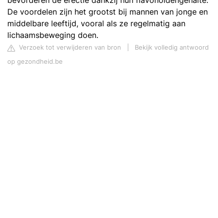
bevorderen de erectie dankzij hun flavonoïdengehalte.
De voordelen zijn het grootst bij mannen van jonge en
middelbare leeftijd, vooral als ze regelmatig aan
lichaamsbeweging doen.
Verzoek tot verwijderen van bron
|
Bekijk volledig antwoord
op gezondheid.be