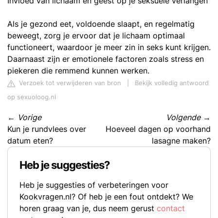
Invloed van lichaam en geest op je seksuele verlangen
Als je gezond eet, voldoende slaapt, en regelmatig
beweegt, zorg je ervoor dat je lichaam optimaal
functioneert, waardoor je meer zin in seks kunt krijgen.
Daarnaast zijn er emotionele factoren zoals stress en
piekeren die remmend kunnen werken.
Verzoek tot verwijderen van bron
|
Bekijk volledig antwoord
op sexuoloog.nl
←
Vorige
Volgende
→
Kun je rundvlees over
Hoeveel dagen op voorhand
datum eten?
lasagne maken?
Heb je suggesties?
Heb je suggesties of verbeteringen voor
Kookvragen.nl? Of heb je een fout ontdekt? We
horen graag van je, dus neem gerust
contact