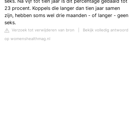
seks. Na vijf tot tien jaar is dit percentage gedaald tot
23 procent. Koppels die langer dan tien jaar samen
zijn, hebben soms wel drie maanden - of langer - geen
seks.
Verzoek tot verwijderen van bron
|
Bekijk volledig antwoord
op womenshealthmag.nl