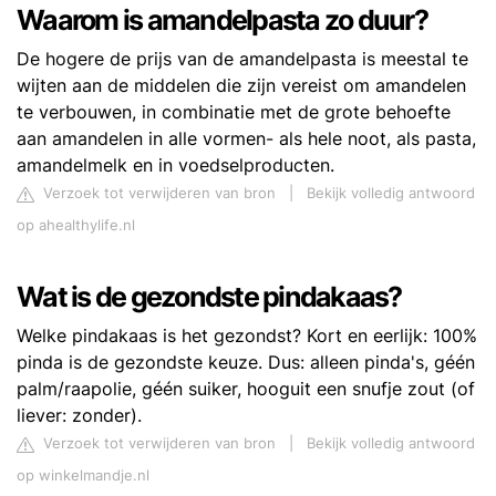
Waarom is amandelpasta zo duur?
De hogere de prijs van de amandelpasta is meestal te
wijten aan de middelen die zijn vereist om amandelen
te verbouwen, in combinatie met de grote behoefte
aan amandelen in alle vormen- als hele noot, als pasta,
amandelmelk en in voedselproducten.
Verzoek tot verwijderen van bron
|
Bekijk volledig antwoord
op ahealthylife.nl
Wat is de gezondste pindakaas?
Welke pindakaas is het gezondst? Kort en eerlijk: 100%
pinda is de gezondste keuze. Dus: alleen pinda's, géén
palm/raapolie, géén suiker, hooguit een snufje zout (of
liever: zonder).
Verzoek tot verwijderen van bron
|
Bekijk volledig antwoord
op winkelmandje.nl