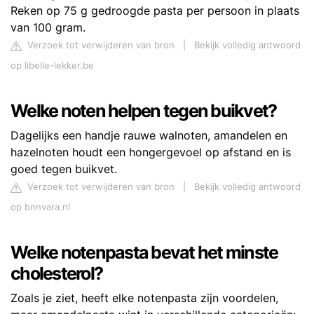
Reken op 75 g gedroogde pasta per persoon in plaats
van 100 gram.
Verzoek tot verwijderen van bron
|
Bekijk volledig antwoord
op libelle-lekker.be
Welke noten helpen tegen buikvet?
Dagelijks een handje rauwe walnoten, amandelen en
hazelnoten houdt een hongergevoel op afstand en is
goed tegen buikvet.
Verzoek tot verwijderen van bron
|
Bekijk volledig antwoord
op bnnvara.nl
Welke notenpasta bevat het minste
cholesterol?
Zoals je ziet, heeft elke notenpasta zijn voordelen,