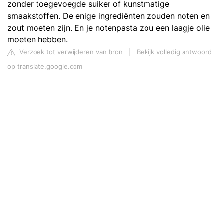
zonder toegevoegde suiker of kunstmatige
smaakstoffen. De enige ingrediënten zouden noten en
zout moeten zijn. En je notenpasta zou een laagje olie
moeten hebben.
Verzoek tot verwijderen van bron
|
Bekijk volledig antwoord
op translate.google.com