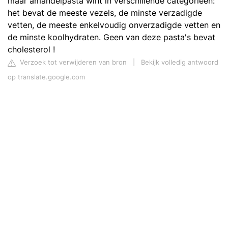
maar amandelpasta wint in verschillende categorieën:
het bevat de meeste vezels, de minste verzadigde
vetten, de meeste enkelvoudig onverzadigde vetten en
de minste koolhydraten. Geen van deze pasta's bevat
cholesterol !
Verzoek tot verwijderen van bron
|
Bekijk volledig antwoord
op translate.google.com