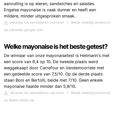
aanvulling is op eieren, sandwiches en salades.
Engelse mayonaise is vaak dunner en heeft een
mildere, minder uitgesproken smaak.
Verzoek tot verwijderen van bron
|
Bekijk volledig antwoord
op translate.google.com
Welke mayonaise is het beste getest?
De winnaar van onze mayonaisetest is Hellmann's met
een score van 8,4 op 10. De tweede plaats werd
weggekaapt door Carrefour en Vandemoortele met
een gedeelde score van 7,5/10. Op de derde plaats
staan Boni en Bertolli, beide met 7/10. Geen enkele
mayonaise haalde minder dan 5,9/10.
Verzoek tot verwijderen van bron
|
Bekijk volledig antwoord
op libelle-lekker.be