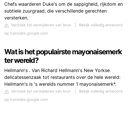
Chefs waarderen Duke's om de sappigheid, rijkdom en
subtiele zuurgraad, die verschillende gerechten
versterken.
Verzoek tot verwijderen van bron
|
Bekijk volledig antwoord
op translate.google.com
Wat is het populairste mayonaisemerk
ter wereld?
Hellmann's . Van Richard Hellmann's New Yorkse
delicatessenzaak tot restaurants over de hele wereld:
Hellmann's is 's werelds nummer 1 mayonaisemerk*.
Verzoek tot verwijderen van bron
|
Bekijk volledig antwoord
op translate.google.com