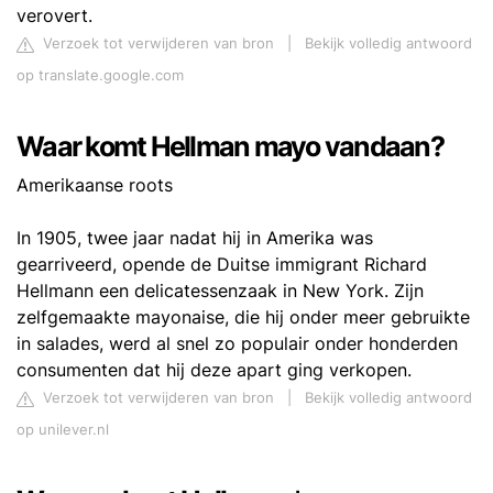
verovert.
Verzoek tot verwijderen van bron
|
Bekijk volledig antwoord
op translate.google.com
Waar komt Hellman mayo vandaan?
Amerikaanse roots
In 1905, twee jaar nadat hij in Amerika was
gearriveerd, opende de Duitse immigrant Richard
Hellmann een delicatessenzaak in New York. Zijn
zelfgemaakte mayonaise, die hij onder meer gebruikte
in salades, werd al snel zo populair onder honderden
consumenten dat hij deze apart ging verkopen.
Verzoek tot verwijderen van bron
|
Bekijk volledig antwoord
op unilever.nl