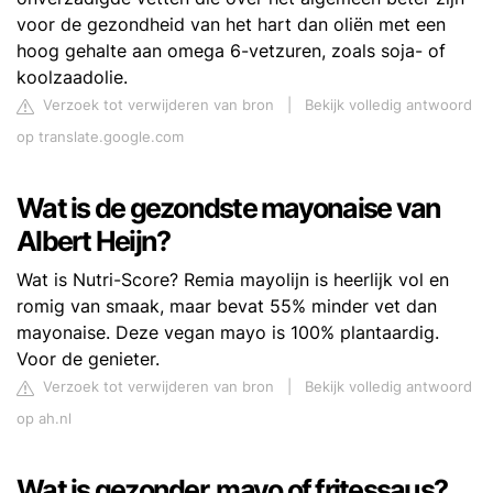
voor de gezondheid van het hart dan oliën met een
hoog gehalte aan omega 6-vetzuren, zoals soja- of
koolzaadolie.
Verzoek tot verwijderen van bron
|
Bekijk volledig antwoord
op translate.google.com
Wat is de gezondste mayonaise van
Albert Heijn?
Wat is Nutri-Score? Remia mayolijn is heerlijk vol en
romig van smaak, maar bevat 55% minder vet dan
mayonaise. Deze vegan mayo is 100% plantaardig.
Voor de genieter.
Verzoek tot verwijderen van bron
|
Bekijk volledig antwoord
op ah.nl
Wat is gezonder, mayo of fritessaus?