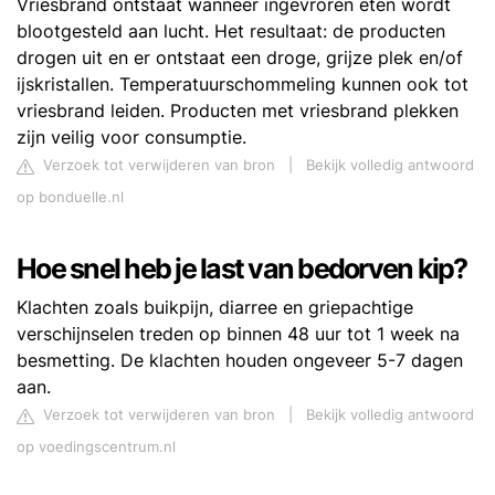
Vriesbrand ontstaat wanneer ingevroren eten wordt
blootgesteld aan lucht. Het resultaat: de producten
drogen uit en er ontstaat een droge, grijze plek en/of
ijskristallen. Temperatuurschommeling kunnen ook tot
vriesbrand leiden. Producten met vriesbrand plekken
zijn veilig voor consumptie.
Verzoek tot verwijderen van bron
|
Bekijk volledig antwoord
op bonduelle.nl
Hoe snel heb je last van bedorven kip?
Klachten zoals buikpijn, diarree en griepachtige
verschijnselen treden op binnen 48 uur tot 1 week na
besmetting. De klachten houden ongeveer 5-7 dagen
aan.
Verzoek tot verwijderen van bron
|
Bekijk volledig antwoord
op voedingscentrum.nl