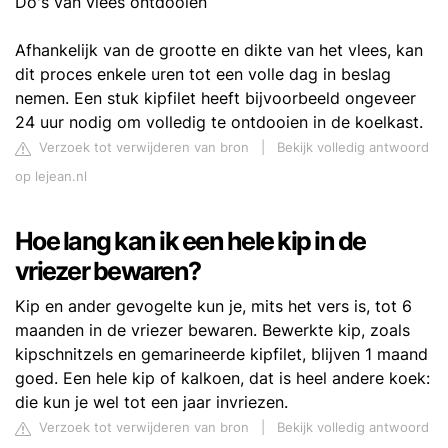
Do's van vlees ontdooien
Afhankelijk van de grootte en dikte van het vlees, kan
dit proces enkele uren tot een volle dag in beslag
nemen. Een stuk kipfilet heeft bijvoorbeeld ongeveer
24 uur nodig om volledig te ontdooien in de koelkast.
Verzoek tot verwijderen van bron
|
Bekijk volledig antwoord
op lejean.nl
Hoe lang kan ik een hele kip in de
vriezer bewaren?
Kip en ander gevogelte kun je, mits het vers is, tot 6
maanden in de vriezer bewaren. Bewerkte kip, zoals
kipschnitzels en gemarineerde kipfilet, blijven 1 maand
goed. Een hele kip of kalkoen, dat is heel andere koek:
die kun je wel tot een jaar invriezen.
Verzoek tot verwijderen van bron
|
Bekijk volledig antwoord