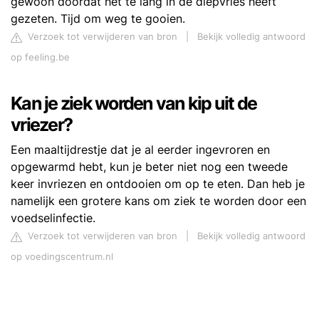
gewoon doordat het te lang in de diepvries heeft
gezeten. Tijd om weg te gooien.
Verzoek tot verwijderen van bron
|
Bekijk volledig antwoord
op feeling.be
Kan je ziek worden van kip uit de
vriezer?
Een maaltijdrestje dat je al eerder ingevroren en
opgewarmd hebt, kun je beter niet nog een tweede
keer invriezen en ontdooien om op te eten. Dan heb je
namelijk een grotere kans om ziek te worden door een
voedselinfectie.
Verzoek tot verwijderen van bron
|
Bekijk volledig antwoord
op voedingscentrum.nl