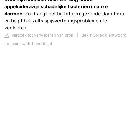
appelciderazijn schadelijke bacteriën in onze
darmen
. Zo draagt het bij tot een gezonde darmflora
en helpt het zelfs spijsverteringsproblemen te
verlichten.
Verzoek tot verwijderen van bron
|
Bekijk volledig antwoord
op bears-with-benefits.nl