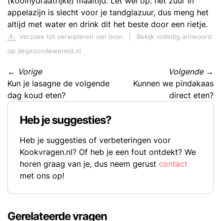
(koolhydraatrijke) maaltijd. Let wel op: het zuur in
appelazijn is slecht voor je tandglazuur, dus meng het
altijd met water en drink dit het beste door een rietje.
Verzoek tot verwijderen van bron
|
Bekijk volledig antwoord
op degezondewereld.nl
←
Vorige
Volgende
→
Kun je lasagne de volgende
Kunnen we pindakaas
dag koud eten?
direct eten?
Heb je suggesties?
Heb je suggesties of verbeteringen voor
Kookvragen.nl? Of heb je een fout ontdekt? We
horen graag van je, dus neem gerust
contact
met ons op!
Gerelateerde vragen