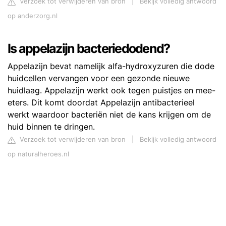
Verzoek tot verwijderen van bron
|
Bekijk volledig antwoord
op anderzorg.nl
Is appelazijn bacteriedodend?
Appelazijn bevat namelijk alfa-hydroxyzuren die dode
huidcellen vervangen voor een gezonde nieuwe
huidlaag. Appelazijn werkt ook tegen puistjes en mee-
eters. Dit komt doordat Appelazijn antibacterieel
werkt waardoor bacteriën niet de kans krijgen om de
huid binnen te dringen.
Verzoek tot verwijderen van bron
|
Bekijk volledig antwoord
op naturalheroes.nl