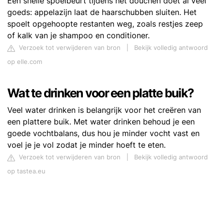
Een snelle spoelbeurt tijdens het douchen doet al veel
goeds: appelazijn laat de haarschubben sluiten. Het
spoelt opgehoopte restanten weg, zoals restjes zeep
of kalk van je shampoo en conditioner.
Verzoek tot verwijderen van bron
|
Bekijk volledig antwoord
op elle.com
Wat te drinken voor een platte buik?
Veel water drinken is belangrijk voor het creëren van
een plattere buik. Met water drinken behoud je een
goede vochtbalans, dus hou je minder vocht vast en
voel je je vol zodat je minder hoeft te eten.
Verzoek tot verwijderen van bron
|
Bekijk volledig antwoord
op tastea.eu