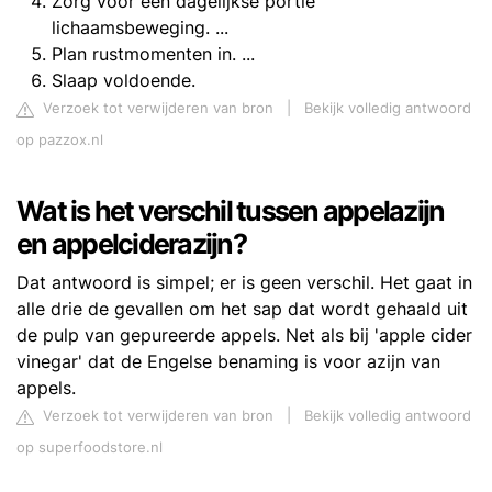
Zorg voor een dagelijkse portie
lichaamsbeweging. ...
Plan rustmomenten in. ...
Slaap voldoende.
Verzoek tot verwijderen van bron
|
Bekijk volledig antwoord
op pazzox.nl
Wat is het verschil tussen appelazijn
en appelciderazijn?
Dat antwoord is simpel; er is geen verschil. Het gaat in
alle drie de gevallen om het sap dat wordt gehaald uit
de pulp van gepureerde appels. Net als bij 'apple cider
vinegar' dat de Engelse benaming is voor azijn van
appels.
Verzoek tot verwijderen van bron
|
Bekijk volledig antwoord
op superfoodstore.nl