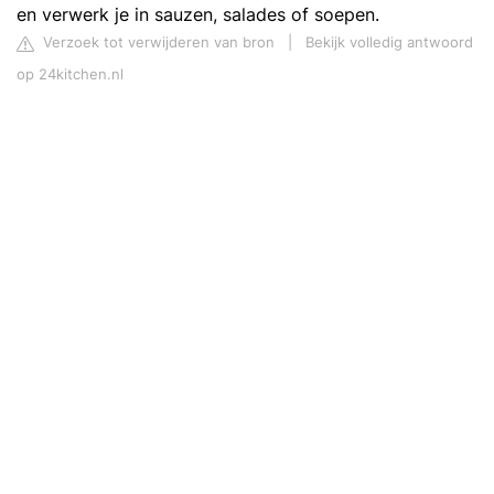
en verwerk je in sauzen, salades of soepen.
Verzoek tot verwijderen van bron
|
Bekijk volledig antwoord
op 24kitchen.nl