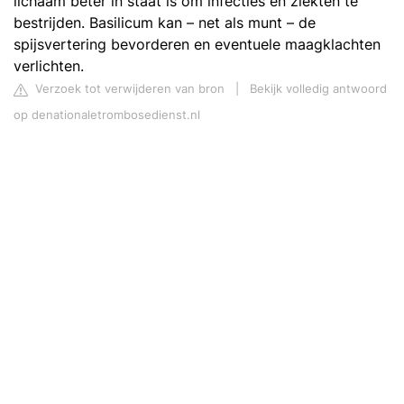
lichaam beter in staat is om infecties en ziekten te
bestrijden. Basilicum kan – net als munt – de
spijsvertering bevorderen en eventuele maagklachten
verlichten.
Verzoek tot verwijderen van bron
|
Bekijk volledig antwoord
op denationaletrombosedienst.nl