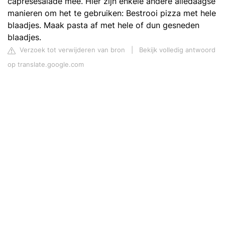
capresesalade mee. Hier zijn enkele andere alledaagse
manieren om het te gebruiken: Bestrooi pizza met hele
blaadjes. Maak pasta af met hele of dun gesneden
blaadjes.
Verzoek tot verwijderen van bron
|
Bekijk volledig antwoord
op translate.google.com