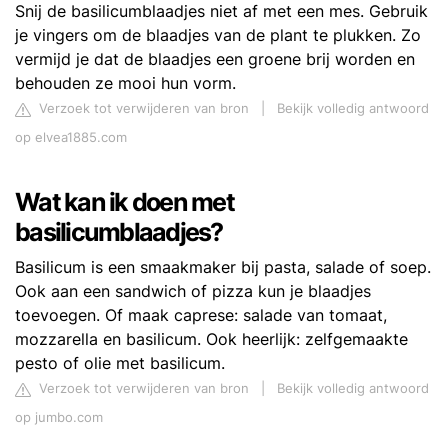
Snij de basilicumblaadjes niet af met een mes. Gebruik
je vingers om de blaadjes van de plant te plukken. Zo
vermijd je dat de blaadjes een groene brij worden en
behouden ze mooi hun vorm.
Verzoek tot verwijderen van bron
|
Bekijk volledig antwoord
op elvea1885.com
Wat kan ik doen met
basilicumblaadjes?
Basilicum is een smaakmaker bij pasta, salade of soep.
Ook aan een sandwich of pizza kun je blaadjes
toevoegen. Of maak caprese: salade van tomaat,
mozzarella en basilicum. Ook heerlijk: zelfgemaakte
pesto of olie met basilicum.
Verzoek tot verwijderen van bron
|
Bekijk volledig antwoord
op jumbo.com