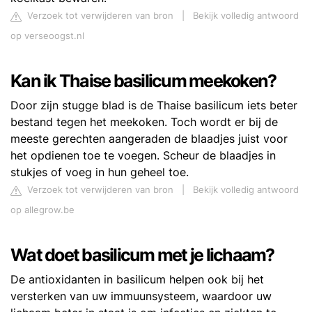
Verzoek tot verwijderen van bron
|
Bekijk volledig antwoord
op verseoogst.nl
Kan ik Thaise basilicum meekoken?
Door zijn stugge blad is de Thaise basilicum iets beter
bestand tegen het meekoken. Toch wordt er bij de
meeste gerechten aangeraden de blaadjes juist voor
het opdienen toe te voegen. Scheur de blaadjes in
stukjes of voeg in hun geheel toe.
Verzoek tot verwijderen van bron
|
Bekijk volledig antwoord
op allegrow.be
Wat doet basilicum met je lichaam?
De antioxidanten in basilicum helpen ook bij het
versterken van uw immuunsysteem, waardoor uw