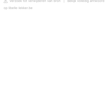
Verzoek tot verwijderen van bron
|
Bekijk volledig antwoord
op libelle-lekker.be