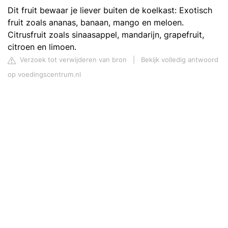
Dit fruit bewaar je liever buiten de koelkast: Exotisch
fruit zoals ananas, banaan, mango en meloen.
Citrusfruit zoals sinaasappel, mandarijn, grapefruit,
citroen en limoen.
Verzoek tot verwijderen van bron
|
Bekijk volledig antwoord
op voedingscentrum.nl