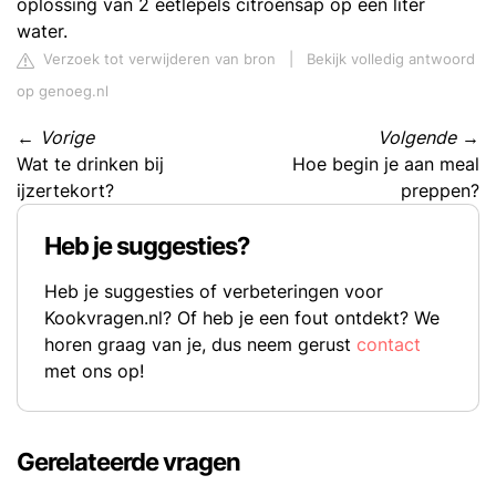
oplossing van 2 eetlepels citroensap op een liter
water.
Verzoek tot verwijderen van bron
|
Bekijk volledig antwoord
op genoeg.nl
←
Vorige
Volgende
→
Wat te drinken bij
Hoe begin je aan meal
ijzertekort?
preppen?
Heb je suggesties?
Heb je suggesties of verbeteringen voor
Kookvragen.nl? Of heb je een fout ontdekt? We
horen graag van je, dus neem gerust
contact
met ons op!
Gerelateerde vragen