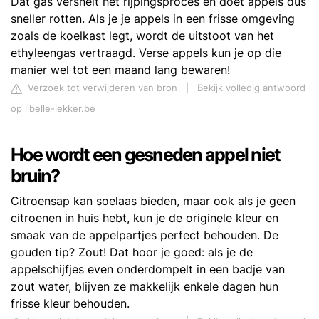
Dat gas versnelt het rijpingsproces en doet appels dus
sneller rotten. Als je je appels in een frisse omgeving
zoals de koelkast legt, wordt de uitstoot van het
ethyleengas vertraagd. Verse appels kun je op die
manier wel tot een maand lang bewaren!
Verzoek tot verwijderen van bron
|
Bekijk volledig antwoord
op libelle-lekker.be
Hoe wordt een gesneden appel niet
bruin?
Citroensap kan soelaas bieden, maar ook als je geen
citroenen in huis hebt, kun je de originele kleur en
smaak van de appelpartjes perfect behouden. De
gouden tip? Zout! Dat hoor je goed: als je de
appelschijfjes even onderdompelt in een badje van
zout water, blijven ze makkelijk enkele dagen hun
frisse kleur behouden.