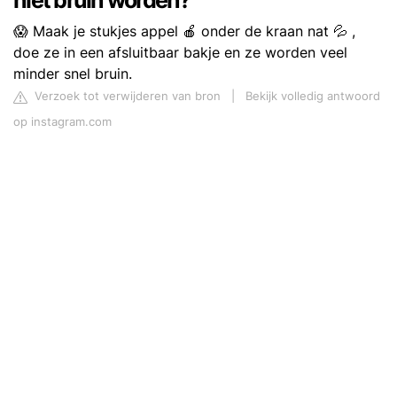
niet bruin worden?
😱 Maak je stukjes appel 🍎 onder de kraan nat 💦 ,
doe ze in een afsluitbaar bakje en ze worden veel
minder snel bruin.
Verzoek tot verwijderen van bron
|
Bekijk volledig antwoord
op instagram.com