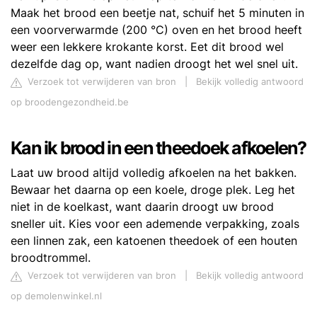
Maak het brood een beetje nat, schuif het 5 minuten in
een voorverwarmde (200 °C) oven en het brood heeft
weer een lekkere krokante korst. Eet dit brood wel
dezelfde dag op, want nadien droogt het wel snel uit.
Verzoek tot verwijderen van bron
|
Bekijk volledig antwoord
op broodengezondheid.be
Kan ik brood in een theedoek afkoelen?
Laat uw brood altijd volledig afkoelen na het bakken.
Bewaar het daarna op een koele, droge plek. Leg het
niet in de koelkast, want daarin droogt uw brood
sneller uit. Kies voor een ademende verpakking, zoals
een linnen zak, een katoenen theedoek of een houten
broodtrommel.
Verzoek tot verwijderen van bron
|
Bekijk volledig antwoord
op demolenwinkel.nl