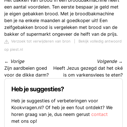
Het bakken van brood in een broodbakmachine heeft
een aantal voordelen. Ten eerste bespaar je geld met
je eigen gebakken brood. Met je broodbakmachine
ben je na enkele maanden al goedkoper uit! Een
zelfgebakken brood is vergeleken met brood van de
bakker of supermarkt ongeveer de helft van de prijs.
Verzoek tot verwijderen van bron
|
Bekijk volledig antwoord
op piest.nl
←
Vorige
Volgende
→
Zijn aardbeien goed
Heeft Jezus gezegd dat het oké
voor de dikke darm?
is om varkensvlees te eten?
Heb je suggesties?
Heb je suggesties of verbeteringen voor
Kookvragen.nl? Of heb je een fout ontdekt? We
horen graag van je, dus neem gerust
contact
met ons op!