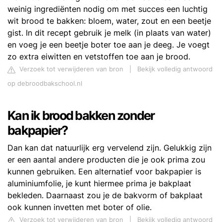
weinig ingrediënten nodig om met succes een luchtig
wit brood te bakken: bloem, water, zout en een beetje
gist. In dit recept gebruik je melk (in plaats van water)
en voeg je een beetje boter toe aan je deeg. Je voegt
zo extra eiwitten en vetstoffen toe aan je brood.
Verzoek tot verwijderen van bron
|
Bekijk volledig antwoord
op debroodbakschool.nl
Kan ik brood bakken zonder
bakpapier?
Dan kan dat natuurlijk erg vervelend zijn. Gelukkig zijn
er een aantal andere producten die je ook prima zou
kunnen gebruiken. Een alternatief voor bakpapier is
aluminiumfolie, je kunt hiermee prima je bakplaat
bekleden. Daarnaast zou je de bakvorm of bakplaat
ook kunnen invetten met boter of olie.
Verzoek tot verwijderen van bron
|
Bekijk volledig antwoord