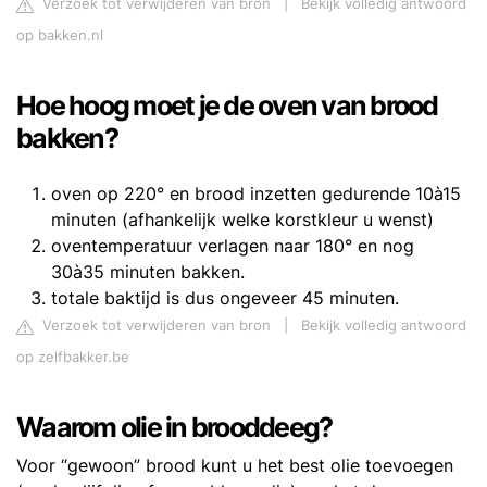
Verzoek tot verwijderen van bron
|
Bekijk volledig antwoord
op bakken.nl
Hoe hoog moet je de oven van brood
bakken?
oven op 220° en brood inzetten gedurende 10à15
minuten (afhankelijk welke korstkleur u wenst)
oventemperatuur verlagen naar 180° en nog
30à35 minuten bakken.
totale baktijd is dus ongeveer 45 minuten.
Verzoek tot verwijderen van bron
|
Bekijk volledig antwoord
op zelfbakker.be
Waarom olie in brooddeeg?
Voor “gewoon” brood kunt u het best olie toevoegen