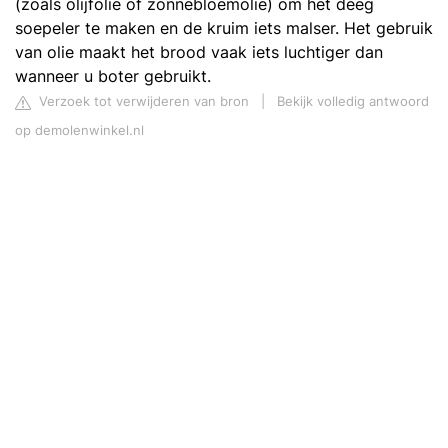
(zoals olijfolie of zonnebloemolie) om het deeg
soepeler te maken en de kruim iets malser. Het gebruik
van olie maakt het brood vaak iets luchtiger dan
wanneer u boter gebruikt.
Verzoek tot verwijderen van bron
|
Bekijk volledig antwoord
op demolenwinkel.nl