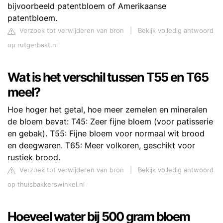
bijvoorbeeld patentbloem of Amerikaanse
patentbloem.
Verzoek tot verwijderen van bron
|
Bekijk volledig antwoord
op rutgerbakt.nl
Wat is het verschil tussen T55 en T65
meel?
Hoe hoger het getal, hoe meer zemelen en mineralen
de bloem bevat: T45: Zeer fijne bloem (voor patisserie
en gebak). T55: Fijne bloem voor normaal wit brood
en deegwaren. T65: Meer volkoren, geschikt voor
rustiek brood.
Verzoek tot verwijderen van bron
|
Bekijk volledig antwoord
op thuisbakkerswinkel.nl
Hoeveel water bij 500 gram bloem