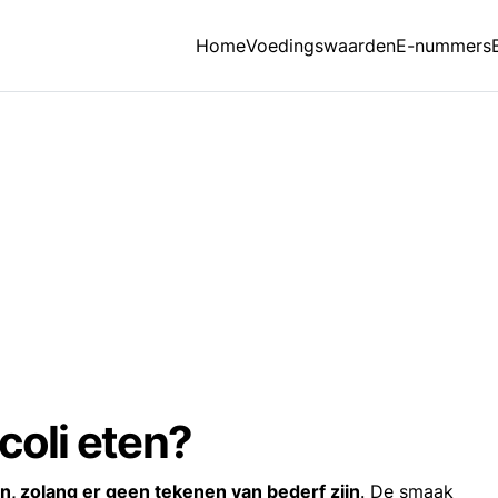
Home
Voedingswaarden
E-nummers
coli eten?
en, zolang er geen tekenen van bederf zijn
. De smaak