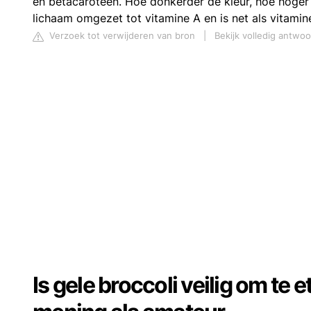
en bètacaroteen. Hoe donkerder de kleur, hoe hoger 
lichaam omgezet tot vitamine A en is net als vitam
Verzoek tot verwijderen van bron
|
Bekijk volledig antwoo
Is gele broccoli veilig om te e