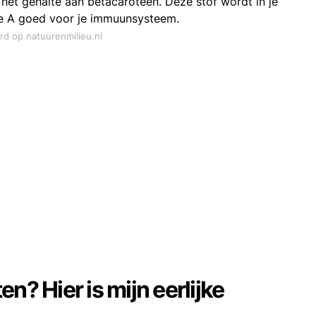
het gehalte aan bètacaroteen. Deze stof wordt in je
ine A goed voor je immuunsysteem.
rd op natuurenmilieu.nl
ten? Hier is mijn eerlijke