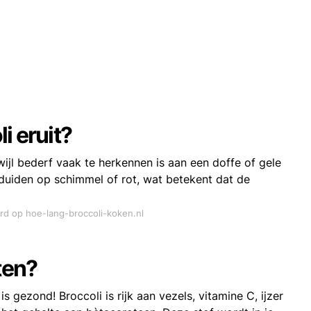
i eruit?
rwijl bederf vaak te herkennen⁢ is aan een doffe of gele
 duiden op schimmel of rot, wat betekent dat de
ord op hoe-lang-broccoli-koken.nl
ten?
is gezond! Broccoli is rijk aan vezels, vitamine C, ijzer