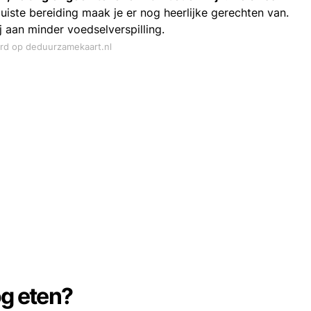
uiste bereiding maak je er nog heerlijke gerechten van.
j aan minder voedselverspilling.
ord op deduurzamekaart.nl
og eten?