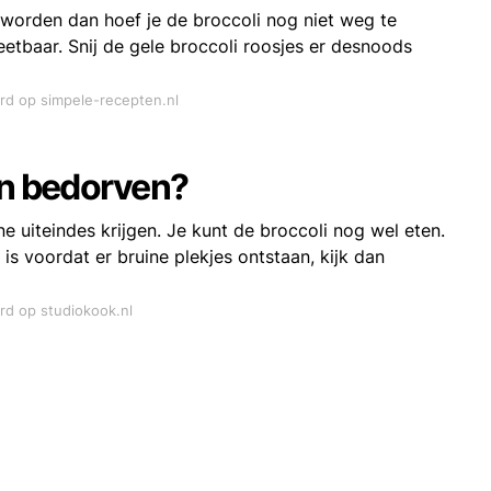
geworden dan hoef je de broccoli nog niet weg te
eetbaar. Snij de gele broccoli roosjes er desnoods
ord op simpele-recepten.nl
en bedorven?
ne uiteindes krijgen. Je kunt de broccoli nog wel eten.
s is voordat er bruine plekjes ontstaan, kijk dan
ord op studiokook.nl