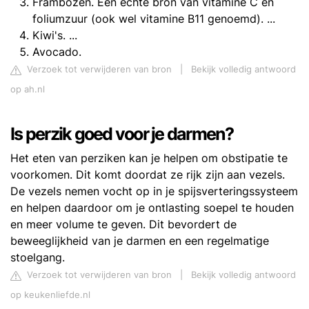
Frambozen. Een echte bron van vitamine C en
foliumzuur (ook wel vitamine B11 genoemd). ...
Kiwi's. ...
Avocado.
Verzoek tot verwijderen van bron
|
Bekijk volledig antwoord
op ah.nl
Is perzik goed voor je darmen?
Het eten van perziken kan je helpen om obstipatie te
voorkomen. Dit komt doordat ze rijk zijn aan vezels.
De vezels nemen vocht op in je spijsverteringssysteem
en helpen daardoor om je ontlasting soepel te houden
en meer volume te geven. Dit bevordert de
beweeglijkheid van je darmen en een regelmatige
stoelgang.
Verzoek tot verwijderen van bron
|
Bekijk volledig antwoord
op keukenliefde.nl