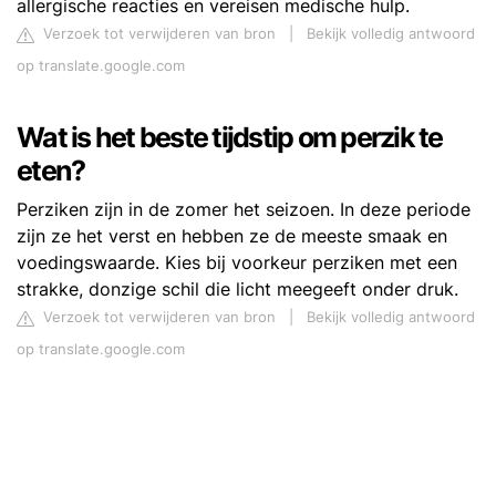
allergische reacties en vereisen medische hulp.
Verzoek tot verwijderen van bron
|
Bekijk volledig antwoord
op translate.google.com
Wat is het beste tijdstip om perzik te
eten?
Perziken zijn in de zomer het seizoen. In deze periode
zijn ze het verst en hebben ze de meeste smaak en
voedingswaarde. Kies bij voorkeur perziken met een
strakke, donzige schil die licht meegeeft onder druk.
Verzoek tot verwijderen van bron
|
Bekijk volledig antwoord
op translate.google.com