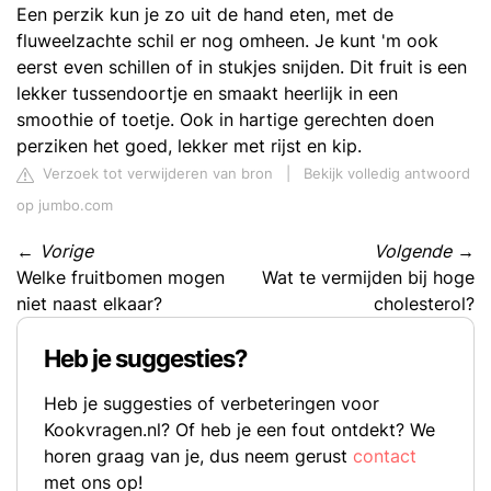
Een perzik kun je zo uit de hand eten, met de
fluweelzachte schil er nog omheen. Je kunt 'm ook
eerst even schillen of in stukjes snijden. Dit fruit is een
lekker tussendoortje en smaakt heerlijk in een
smoothie of toetje. Ook in hartige gerechten doen
perziken het goed, lekker met rijst en kip.
Verzoek tot verwijderen van bron
|
Bekijk volledig antwoord
op jumbo.com
←
Vorige
Volgende
→
Welke fruitbomen mogen
Wat te vermijden bij hoge
niet naast elkaar?
cholesterol?
Heb je suggesties?
Heb je suggesties of verbeteringen voor
Kookvragen.nl? Of heb je een fout ontdekt? We
horen graag van je, dus neem gerust
contact
met ons op!