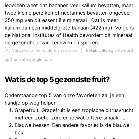
Iedereen weet dat bananen veel kalium bevatten, maar
twee kleine perziken of nectarines bevatten ongeveer
250 mg van dit essentiële mineraal . Dat is meer
kalium dan één middelgrote banaan (422 mg). Volgens
de National Institutes of Health bevordert dit mineraal
de gezondheid van zenuwen en spieren.
Verzoek tot verwijderen van bron
|
Bekijk volledig antwoord
op translate.google.com
Wat is de top 5 gezondste fruit?
Onderstaande top 5 van onze favorieten zal je een
handje op weg helpen.
Grapefruit. Grapefruit is een tropische citrusvrucht
met een zoete, zure en ietwat bittere smaak. ...
Blauwe bessen. Een andere favoriet is de blauwe
bes. ...