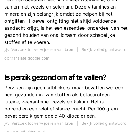
samen met vezels en selenium. Deze vitamines en
mineralen zijn belangrijk omdat ze helpen bij het
ontgiften . Hoewel ontgifting niet altijd voldoende
aandacht krijgt, is het een essentieel onderdeel van het
gezond houden van ons lichaam door schadelijke
stoffen af ​​te voeren.
Verzoek tot verwijderen van bron
|
Bekijk volledig antwoord
op translate.google.com
Is perzik gezond om af te vallen?
Perziken zijn geen uitblinkers, maar bevatten wel een
heel gezonde mix van stoffen als bètacaroteen,
luteïne, zeaxanthine, vezels en kalium. Het is
bovendien een relatief slanke vrucht. Per 100 gram
bevat perzik gemiddeld 40 kilocalorieën.
Verzoek tot verwijderen van bron
|
Bekijk volledig antwoord
op gezondheidsnet.nl