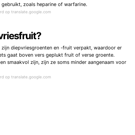
ebruikt, zoals heparine of warfarine.
ord op translate.google.com
riesfruit?
 zijn diepvriesgroenten en -fruit verpakt, waardoor er
ets gaat boven vers geplukt fruit of verse groente.
g en smaakvol zijn, zijn ze soms minder aangenaam voor
ord op translate.google.com