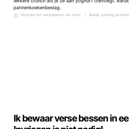
lekkere crunch als je ze aan yoghurt toevoegt. Aard
pannenkoekenbeslag.
Verzoek tot verwijderen van bron
|
Bekijk volledig antwo
Ik bewaar verse bessen in ee