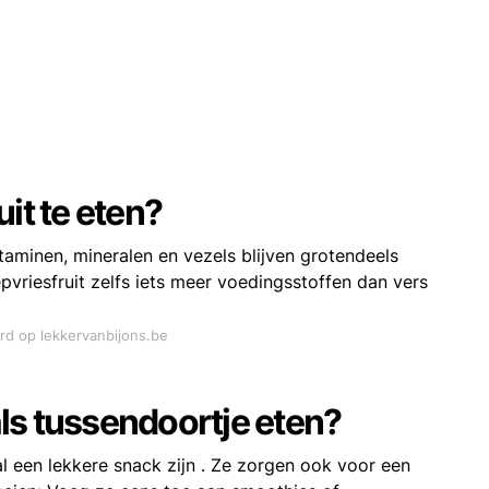
it te eten?
taminen, mineralen en vezels blijven grotendeels
pvriesfruit zelfs iets meer voedingsstoffen dan vers
ord op lekkervanbijons.be
ls tussendoortje eten?
 een lekkere snack zijn . Ze zorgen ook voor een