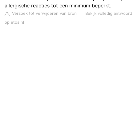
allergische reacties tot een minimum beperkt.
Verzoek tot verwijderen van bron
|
Bekijk volledig antwoord
op etos.nl