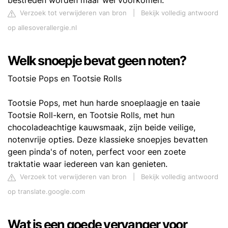
bestreden worden maar wel voorkomen.
Verzoek tot verwijderen van bron
|
Bekijk volledig antwoord
op allesoverallergie.nl
Welk snoepje bevat geen noten?
Tootsie Pops en Tootsie Rolls
Tootsie Pops, met hun harde snoeplaagje en taaie
Tootsie Roll-kern, en Tootsie Rolls, met hun
chocoladeachtige kauwsmaak, zijn beide veilige,
notenvrije opties. Deze klassieke snoepjes bevatten
geen pinda's of noten, perfect voor een zoete
traktatie waar iedereen van kan genieten.
Verzoek tot verwijderen van bron
|
Bekijk volledig antwoord
op translate.google.com
Wat is een goede vervanger voor