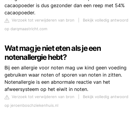
cacaopoeder is dus gezonder dan een reep met 54%
cacaopoeder.
Verzoek tot verwijderen van bron
|
Bekijk volledig antwoord
op darqmaastricht.com
Wat mag je niet eten als je een
notenallergie hebt?
Bij een allergie voor noten mag uw kind geen voeding
gebruiken waar noten of sporen van noten in zitten.
Notenallergie is een abnormale reactie van het
afweersysteem op het eiwit in noten.
Verzoek tot verwijderen van bron
|
Bekijk volledig antwoord
op jeroenboschziekenhuis.nl