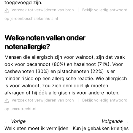
toegevoegd zijn.
Verzoek tot verwijderen van bron
|
Bekijk volledig antwoord
op jeroenboschziekenhuis.nl
Welke noten vallen onder
notenallergie?
Mensen die allergisch zijn voor walnoot, zijn dat vaak
ook voor pecannoot (80%) en hazelnoot (71%). Voor
cashewnoten (30%) en pistachenoten (22%) is er
minder risico op een allergische reactie. Wie allergisch
is voor walnoot, zou zich onmiddellijk moeten
afvragen of hij óók allergisch is voor andere noten.
Verzoek tot verwijderen van bron
|
Bekijk volledig antwoord
op umcutrecht.nl
←
Vorige
Volgende
→
Welk eten moet ik vermijden
Kun je gebakken krieltjes