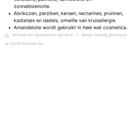
zonnebloemolie.
Abrikozen, perziken, kersen, nectarines, pruimen,
kastanjes en dadels, omwille van kruisallergie.
Amandelolie wordt gebruikt in heel wat cosmetica.
Verzoek tot verwijderen van bron
|
Bekijk volledig antwoord
op azvoorkempen.be