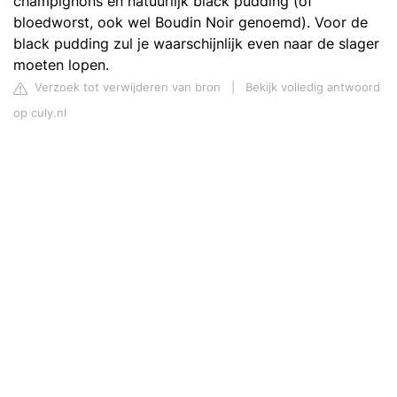
champignons en natuurlijk black pudding (of
bloedworst, ook wel Boudin Noir genoemd). Voor de
black pudding zul je waarschijnlijk even naar de slager
moeten lopen.
Verzoek tot verwijderen van bron
|
Bekijk volledig antwoord
op culy.nl