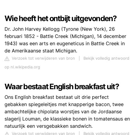
Wie heeft het ontbijt uitgevonden?
Dr. John Harvey Kellogg (Tyrone (New York), 26
februari 1852 - Battle Creek (Michigan), 14 december
1943) was een arts en eugeneticus in Battle Creek in
de Amerikaanse staat Michigan.
Verzoek tot verwijderen van bron
|
Bekijk volledig antwoord
op nl.wikipedia.org
Waar bestaat English breakfast uit?
Ons English breakfast bestaat uit drie perfect
gebakken spiegeleitjes met knapperige bacon, twee
ambachtelijke chipolata worstjes van de Jordaanse
slagerij Louman, de klassieke bonen in tomatensaus en
natuurlijk een versgebakken sandwich.
Verzoek tot verwijderen van bron
|
Bekijk volledig antwoord