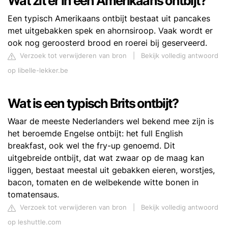
Wat zit er in een Amerikaans ontbijt?
Een typisch Amerikaans ontbijt bestaat uit pancakes
met uitgebakken spek en ahornsiroop. Vaak wordt er
ook nog geroosterd brood en roerei bij geserveerd.
Verzoek tot verwijderen van bron
|
Bekijk volledig antwoord
op libelle-lekker.be
Wat is een typisch Brits ontbijt?
Waar de meeste Nederlanders wel bekend mee zijn is
het beroemde Engelse ontbijt: het full English
breakfast, ook wel the fry-up genoemd. Dit
uitgebreide ontbijt, dat wat zwaar op de maag kan
liggen, bestaat meestal uit gebakken eieren, worstjes,
bacon, tomaten en de welbekende witte bonen in
tomatensaus.
Verzoek tot verwijderen van bron
|
Bekijk volledig antwoord
op leshuttle.com