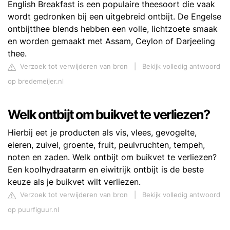
English Breakfast is een populaire theesoort die vaak
wordt gedronken bij een uitgebreid ontbijt. De Engelse
ontbijtthee blends hebben een volle, lichtzoete smaak
en worden gemaakt met Assam, Ceylon of Darjeeling
thee.
Verzoek tot verwijderen van bron
|
Bekijk volledig antwoord
op bredemeijer.nl
Welk ontbijt om buikvet te verliezen?
Hierbij eet je producten als vis, vlees, gevogelte,
eieren, zuivel, groente, fruit, peulvruchten, tempeh,
noten en zaden. Welk ontbijt om buikvet te verliezen?
Een koolhydraatarm en eiwitrijk ontbijt is de beste
keuze als je buikvet wilt verliezen.
Verzoek tot verwijderen van bron
|
Bekijk volledig antwoord
op puurfiguur.nl