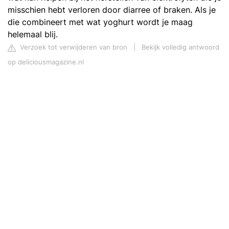
misschien hebt verloren door diarree of braken. Als je
die combineert met wat yoghurt wordt je maag
helemaal blij.
Verzoek tot verwijderen van bron
|
Bekijk volledig antwoord
op deliciousmagazine.nl