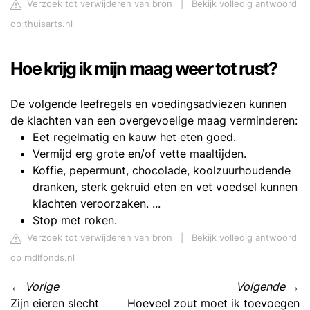
Verzoek tot verwijderen van bron
|
Bekijk volledig antwoord
op thuisarts.nl
Hoe krijg ik mijn maag weer tot rust?
De volgende leefregels en voedingsadviezen kunnen
de klachten van een overgevoelige maag verminderen:
Eet regelmatig en kauw het eten goed.
Vermijd erg grote en/of vette maaltijden.
Koffie, pepermunt, chocolade, koolzuurhoudende
dranken, sterk gekruid eten en vet voedsel kunnen
klachten veroorzaken. ...
Stop met roken.
Verzoek tot verwijderen van bron
|
Bekijk volledig antwoord
op mdlfonds.nl
←
Vorige
Volgende
→
Zijn eieren slecht
Hoeveel zout moet ik toevoegen