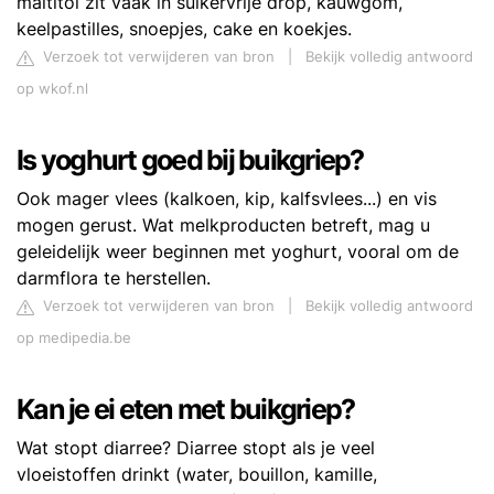
maltitol zit vaak in suikervrije drop, kauwgom,
keelpastilles, snoepjes, cake en koekjes.
Verzoek tot verwijderen van bron
|
Bekijk volledig antwoord
op wkof.nl
Is yoghurt goed bij buikgriep?
Ook mager vlees (kalkoen, kip, kalfsvlees...) en vis
mogen gerust. Wat melkproducten betreft, mag u
geleidelijk weer beginnen met yoghurt, vooral om de
darmflora te herstellen.
Verzoek tot verwijderen van bron
|
Bekijk volledig antwoord
op medipedia.be
Kan je ei eten met buikgriep?
Wat stopt diarree? Diarree stopt als je veel
vloeistoffen drinkt (water, bouillon, kamille,