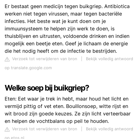
Er bestaat geen medicijn tegen buikgriep. Antibiotica
werken niet tegen virussen, maar tegen bacteriële
infecties. Het beste wat je kunt doen om je
immuunsysteem te helpen zijn werk te doen, is
thuisblijven en uitrusten, voldoende drinken en indien
mogelijk een beetje eten. Geef je lichaam de energie
die het nodig heeft om de infectie te bestrijden.
Verzoek tot verwijderen van bron
|
Bekijk volledig antwoord
op translate.google.com
Welke soep bij buikgriep?
Eten: Eet waar je trek in hebt, maar houd het licht en
vermijd pittig of vet eten. Bouillonsoep, witte rijst en
wit brood zijn goede keuzes. Ze zijn licht verteerbaar
en helpen de vochtbalans op peil te houden.
Verzoek tot verwijderen van bron
|
Bekijk volledig antwoord
op etos.nl