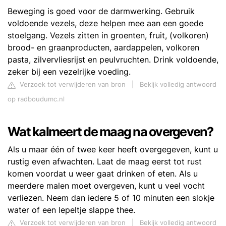
Beweging is goed voor de darmwerking. Gebruik
voldoende vezels, deze helpen mee aan een goede
stoelgang. Vezels zitten in groenten, fruit, (volkoren)
brood- en graanproducten, aardappelen, volkoren
pasta, zilvervliesrijst en peulvruchten. Drink voldoende,
zeker bij een vezelrijke voeding.
Verzoek tot verwijderen van bron
|
Bekijk volledig antwoord
op radboudumc.nl
Wat kalmeert de maag na overgeven?
Als u maar één of twee keer heeft overgegeven, kunt u
rustig even afwachten. Laat de maag eerst tot rust
komen voordat u weer gaat drinken of eten. Als u
meerdere malen moet overgeven, kunt u veel vocht
verliezen. Neem dan iedere 5 of 10 minuten een slokje
water of een lepeltje slappe thee.
Verzoek tot verwijderen van bron
|
Bekijk volledig antwoord