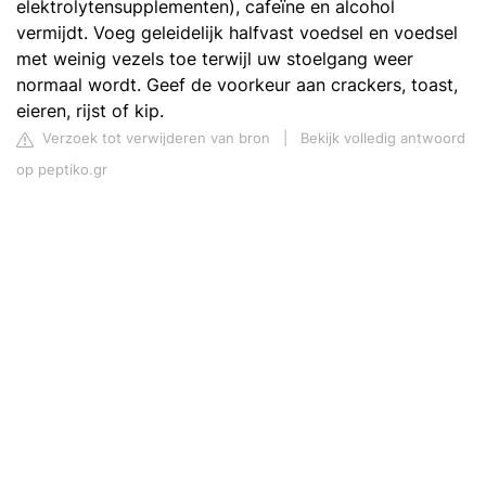
elektrolytensupplementen), cafeïne en alcohol
vermijdt. Voeg geleidelijk halfvast voedsel en voedsel
met weinig vezels toe terwijl uw stoelgang weer
normaal wordt. Geef de voorkeur aan crackers, toast,
eieren, rijst of kip.
Verzoek tot verwijderen van bron
|
Bekijk volledig antwoord
op peptiko.gr