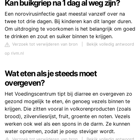
Kan buikgriep na 1 dag al weg zijn?
Een norovirusinfectie gaat meestal vanzelf over na
twee tot drie dagen. Bij kinderen kan dit langer duren.
Om uitdroging te voorkomen is het belangrijk om goed
te drinken en zout en suiker binnen te krijgen.
Verzoek tot verwijderen van bron
|
Bekijk volledig antwoord
op rivm.nl
Wat eten als je steeds moet
overgeven?
Het Voedingscentrum tipt bij diarree en overgeven zo
gezond mogelijk te eten, én genoeg vezels binnen te
krijgen. Die zitten vooral in volkorenproducten (zoals
brood), zilvervliesrijst, fruit, groente en noten. Vezels
werken ook wel als een spons in de darm. Ze kunnen
water opnemen, zodat je poep steviger wordt.
Verzoek tot verwijderen van bron
|
Bekijk volledig antwoord