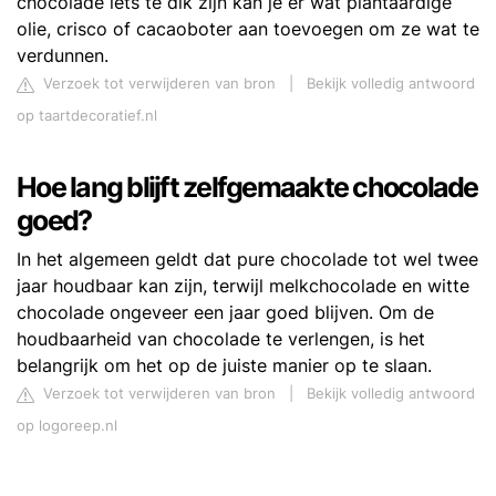
chocolade iets te dik zijn kan je er wat plantaardige
olie, crisco of cacaoboter aan toevoegen om ze wat te
verdunnen.
Verzoek tot verwijderen van bron
|
Bekijk volledig antwoord
op taartdecoratief.nl
Hoe lang blijft zelfgemaakte chocolade
goed?
In het algemeen geldt dat pure chocolade tot wel twee
jaar houdbaar kan zijn, terwijl melkchocolade en witte
chocolade ongeveer een jaar goed blijven. Om de
houdbaarheid van chocolade te verlengen, is het
belangrijk om het op de juiste manier op te slaan.
Verzoek tot verwijderen van bron
|
Bekijk volledig antwoord
op logoreep.nl