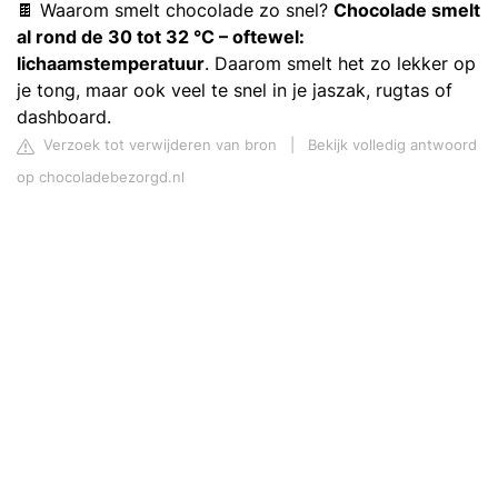
🍫 Waarom smelt chocolade zo snel?
Chocolade smelt
al rond de 30 tot 32 °C – oftewel:
lichaamstemperatuur
. Daarom smelt het zo lekker op
je tong, maar ook veel te snel in je jaszak, rugtas of
dashboard.
Verzoek tot verwijderen van bron
|
Bekijk volledig antwoord
op chocoladebezorgd.nl