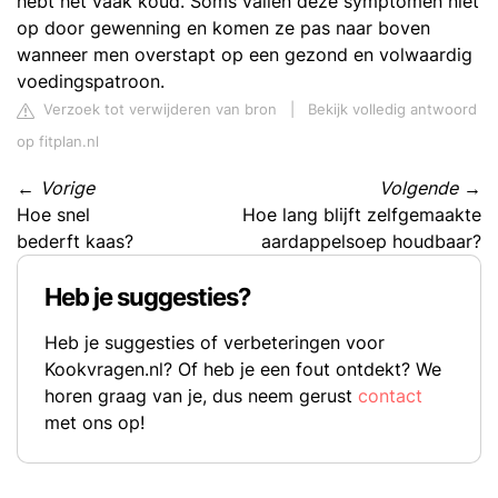
hebt het vaak koud. Soms vallen deze symptomen niet
op door gewenning en komen ze pas naar boven
wanneer men overstapt op een gezond en volwaardig
voedingspatroon.
Verzoek tot verwijderen van bron
|
Bekijk volledig antwoord
op fitplan.nl
←
Vorige
Volgende
→
Hoe snel
Hoe lang blijft zelfgemaakte
bederft kaas?
aardappelsoep houdbaar?
Heb je suggesties?
Heb je suggesties of verbeteringen voor
Kookvragen.nl? Of heb je een fout ontdekt? We
horen graag van je, dus neem gerust
contact
met ons op!