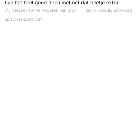
tuin het heel goed doen met net dat beetje extra!
Verzoek tot verwijderen van bron
|
Bekijk volledig antwoord
op tuinseizoen.com