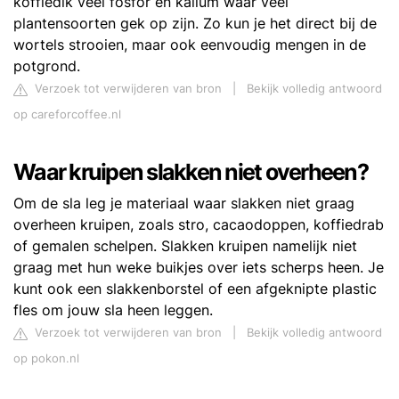
koffiedik veel fosfor en kalium waar veel
plantensoorten gek op zijn. Zo kun je het direct bij de
wortels strooien, maar ook eenvoudig mengen in de
potgrond.
Verzoek tot verwijderen van bron
|
Bekijk volledig antwoord
op careforcoffee.nl
Waar kruipen slakken niet overheen?
Om de sla leg je materiaal waar slakken niet graag
overheen kruipen, zoals stro, cacaodoppen, koffiedrab
of gemalen schelpen. Slakken kruipen namelijk niet
graag met hun weke buikjes over iets scherps heen. Je
kunt ook een slakkenborstel of een afgeknipte plastic
fles om jouw sla heen leggen.
Verzoek tot verwijderen van bron
|
Bekijk volledig antwoord
op pokon.nl