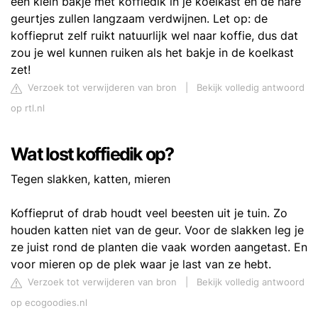
een klein bakje met koffiedik in je koelkast en de nare
geurtjes zullen langzaam verdwijnen. Let op: de
koffieprut zelf ruikt natuurlijk wel naar koffie, dus dat
zou je wel kunnen ruiken als het bakje in de koelkast
zet!
Verzoek tot verwijderen van bron
|
Bekijk volledig antwoord
op rtl.nl
Wat lost koffiedik op?
Tegen slakken, katten, mieren
Koffieprut of drab houdt veel beesten uit je tuin. Zo
houden katten niet van de geur. Voor de slakken leg je
ze juist rond de planten die vaak worden aangetast. En
voor mieren op de plek waar je last van ze hebt.
Verzoek tot verwijderen van bron
|
Bekijk volledig antwoord
op ecogoodies.nl