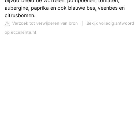
bijvoorbeeld de wortelen, pompoenen, tomaten,
aubergine, paprika en ook blauwe bes, veenbes en
citrusbomen.
Verzoek tot verwijderen van bron
|
Bekijk volledig antwoord
op eccellente.nl