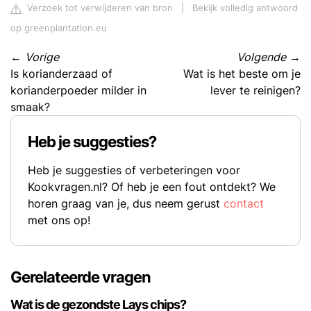
Verzoek tot verwijderen van bron
|
Bekijk volledig antwoord
op greenplantation.eu
←
Vorige
Volgende
→
Is korianderzaad of
Wat is het beste om je
korianderpoeder milder in
lever te reinigen?
smaak?
Heb je suggesties?
Heb je suggesties of verbeteringen voor
Kookvragen.nl? Of heb je een fout ontdekt? We
horen graag van je, dus neem gerust
contact
met ons op!
Gerelateerde vragen
Wat is de gezondste Lays chips?