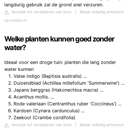
langdurig gebruik zal de grond snel verzuren.
Verzoek tot verwijderen van bron
|
Bekijk volledig antwoord
op compo.nl
Welke planten kunnen goed zonder
water?
Ideaal voor een droge tuin: planten die lang zonder
water kunnen
Valse indigo (Baptisia australis) ...
Duizendblad (Achillea millefolium 'Summerwine') ...
Japans berggras (Hakonechloa macra) ...
Acanthus mollis. ...
Rode valeriaan (Centranthus ruber 'Coccineus') ...
Kardoen (Cynara cardunculus) ...
Zeekool (Crambe cordifolia)
Verzoek tot verwijderen van bron
|
Bekijk volledig antwoord