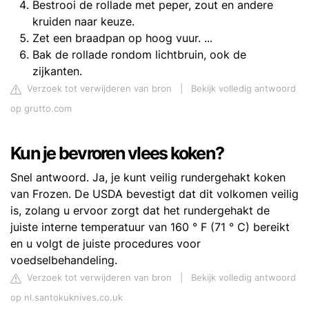
Bestrooi de rollade met peper, zout en andere
kruiden naar keuze.
Zet een braadpan op hoog vuur. ...
Bak de rollade rondom lichtbruin, ook de
zijkanten.
Verzoek tot verwijderen van bron
|
Bekijk volledig antwoord
op grutto.com
Kun je bevroren vlees koken?
Snel antwoord. Ja, je kunt veilig rundergehakt koken
van Frozen. De USDA bevestigt dat dit volkomen veilig
is, zolang u ervoor zorgt dat het rundergehakt de
juiste interne temperatuur van 160 ° F (71 ° C) bereikt
en u volgt de juiste procedures voor
voedselbehandeling.
Verzoek tot verwijderen van bron
|
Bekijk volledig antwoord
op nl.santokuknives.co.uk