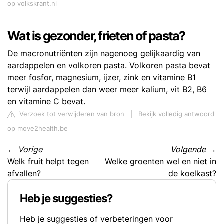
op volkskrant.nl
Wat is gezonder, frieten of pasta?
De macronutriënten zijn nagenoeg gelijkaardig van
aardappelen en volkoren pasta. Volkoren pasta bevat
meer fosfor, magnesium, ijzer, zink en vitamine B1
terwijl aardappelen dan weer meer kalium, vit B2, B6
en vitamine C bevat.
Verzoek tot verwijderen van bron
|
Bekijk volledig antwoord
op move2health.be
←
Vorige
Volgende
→
Welk fruit helpt tegen
Welke groenten wel en niet in
afvallen?
de koelkast?
Heb je suggesties?
Heb je suggesties of verbeteringen voor