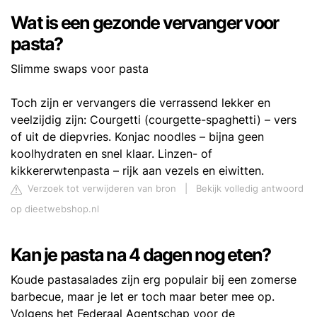
Wat is een gezonde vervanger voor
pasta?
Slimme swaps voor pasta
Toch zijn er vervangers die verrassend lekker en
veelzijdig zijn: Courgetti (courgette-spaghetti) – vers
of uit de diepvries. Konjac noodles – bijna geen
koolhydraten en snel klaar. Linzen- of
kikkererwtenpasta – rijk aan vezels en eiwitten.
Verzoek tot verwijderen van bron
|
Bekijk volledig antwoord
op dieetwebshop.nl
Kan je pasta na 4 dagen nog eten?
Koude pastasalades zijn erg populair bij een zomerse
barbecue, maar je let er toch maar beter mee op.
Volgens het Federaal Agentschap voor de