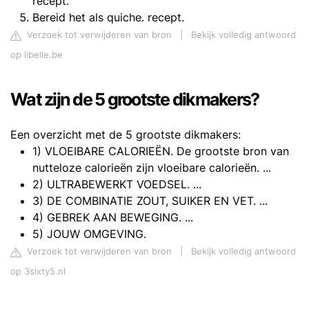
recept.
Bereid het als quiche. recept.
Verzoek tot verwijderen van bron
|
Bekijk volledig antwoord
op libelle.be
Wat zijn de 5 grootste dikmakers?
Een overzicht met de 5 grootste dikmakers:
1) VLOEIBARE CALORIEËN. De grootste bron van
nutteloze calorieën zijn vloeibare calorieën. ...
2) ULTRABEWERKT VOEDSEL. ...
3) DE COMBINATIE ZOUT, SUIKER EN VET. ...
4) GEBREK AAN BEWEGING. ...
5) JOUW OMGEVING.
Verzoek tot verwijderen van bron
|
Bekijk volledig antwoord
op 3sixty5.nl