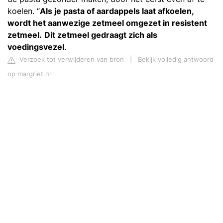
koelen. “
Als je pasta of aardappels laat afkoelen,
wordt het aanwezige zetmeel omgezet in resistent
zetmeel.
Dit zetmeel gedraagt zich als
voedingsvezel
.
Verzoek tot verwijderen van bron
|
Bekijk volledig antwoord
op margriet.nl