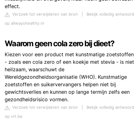
effect.
Verzoek tot verwijderen van bron
|
Bekijk volledig antwoord
op allwayshealthy.nl
Waarom geen cola zero bij dieet?
Kiezen voor een product met kunstmatige zoetstoffen
- zoals een cola zero of een koekje met stevia - is niet
heilzaam, waarschuwt de
Wereldgezondheidsorganisatie (WHO). Kunstmatige
zoetstoffen en suikervervangers helpen niet bij
gewichtsverlies en kunnen op lange termijn zelfs een
gezondheidsrisico vormen.
Verzoek tot verwijderen van bron
|
Bekijk volledig antwoord
op vrt.be