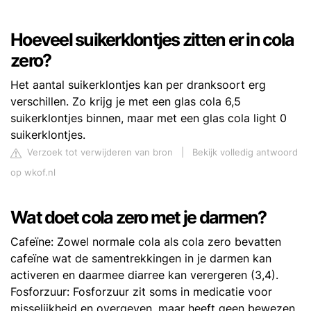
Hoeveel suikerklontjes zitten er in cola
zero?
Het aantal suikerklontjes kan per dranksoort erg
verschillen. Zo krijg je met een glas cola 6,5
suikerklontjes binnen, maar met een glas cola light 0
suikerklontjes.
Verzoek tot verwijderen van bron
|
Bekijk volledig antwoord
op wkof.nl
Wat doet cola zero met je darmen?
Cafeïne: Zowel normale cola als cola zero bevatten
cafeïne wat de samentrekkingen in je darmen kan
activeren en daarmee diarree kan verergeren (3,4).
Fosforzuur: Fosforzuur zit soms in medicatie voor
misselijkheid en overgeven, maar heeft geen bewezen