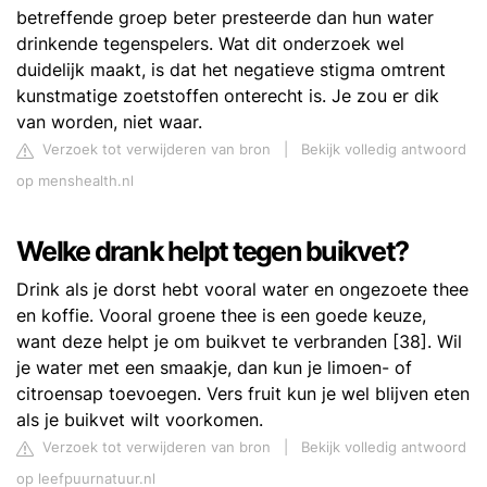
betreffende groep beter presteerde dan hun water
drinkende tegenspelers. Wat dit onderzoek wel
duidelijk maakt, is dat het negatieve stigma omtrent
kunstmatige zoetstoffen onterecht is. Je zou er dik
van worden, niet waar.
Verzoek tot verwijderen van bron
|
Bekijk volledig antwoord
op menshealth.nl
Welke drank helpt tegen buikvet?
Drink als je dorst hebt vooral water en ongezoete thee
en koffie. Vooral groene thee is een goede keuze,
want deze helpt je om buikvet te verbranden [38]. Wil
je water met een smaakje, dan kun je limoen- of
citroensap toevoegen. Vers fruit kun je wel blijven eten
als je buikvet wilt voorkomen.
Verzoek tot verwijderen van bron
|
Bekijk volledig antwoord
op leefpuurnatuur.nl