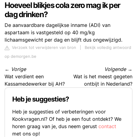
Hoeveel blikjes cola zero mag ik per
dag drinken?
De aanvaardbare dagelijkse inname (ADI) van
aspartaam is vastgesteld op 40 mg/kg
lichaamsgewicht per dag en blijft dus ongewijzigd.
Verzoek tot verwijderen van bron
|
Bekijk volledig antwoord
op demorgen.be
←
Vorige
Volgende
→
Wat verdient een
Wat is het meest gegeten
Kassamedewerker bij AH?
ontbijt in Nederland?
Heb je suggesties?
Heb je suggesties of verbeteringen voor
Kookvragen.nl? Of heb je een fout ontdekt? We
horen graag van je, dus neem gerust
contact
met ons op!