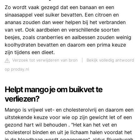
Zo wordt vaak gezegd dat een banaan en een
sinaasappel veel suiker bevatten. Een citroen en
ananas zouden dan weer helpen bij het verbranden
van vet. Ook aardbeien en verschillende soorten
besjes, zoals cranberries en aalbessen zouden weinig
koolhydraten bevatten en daarom een prima keuze
zijn tijdens een dieet.
Verzoek tot verwijderen van bron
|
Bekijk volledig antwoord
op proday.nl
Helpt mango je om buikvet te
verliezen?
Mango is vrijwel vet- en cholesterolvrij en daarom een ​​
uitstekende keuze voor wie op zijn gewicht let of een
gezond hart wil behouden . "Het kan het vet en
cholesterol binden en uit je lichaam halen voordat het
in de bloedbaan wordt opgenomen", aldus Rivenburgh.