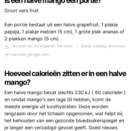
Is een halve mango één portie?
Groot vers fruit
Een portie bestaat uit een halve grapefruit, 1 plakje
papaja, 1 plakje meloen (5 cm), 1 grote plak ananas of
2 plakken mango (5 cm) .
Verzoek tot verwijderen van bron
|
Bekijk volledig antwoord
op translate.google.com
Hoeveel calorieën zitten er in een halve
mango?
Een halve mango bevat slechts 230 kJ ( 60 calorieën )
en omdat mango's een lage GI hebben, komt de
meeste energie uit koolhydraten. Deze worden
langzaam door het lichaam opgenomen, wat helpt bij
het behouden van een gezonde bloedsuikerspiegel en
je langer een verzadigd gevoel geeft. Goed nieuws