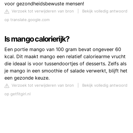
voor gezondheidsbewuste mensen!
Verzoek tot verwijderen van bron
|
Bekijk volledig antwoord
op translate.google.com
Is mango calorierijk?
Een portie mango van 100 gram bevat ongeveer 60
kcal. Dit maakt mango een relatief caloriearme vrucht
die ideaal is voor tussendoortjes of desserts. Zelfs als
je mango in een smoothie of salade verwerkt, blijft het
een gezonde keuze.
Verzoek tot verwijderen van bron
|
Bekijk volledig antwoord
op getfitgirl.nl