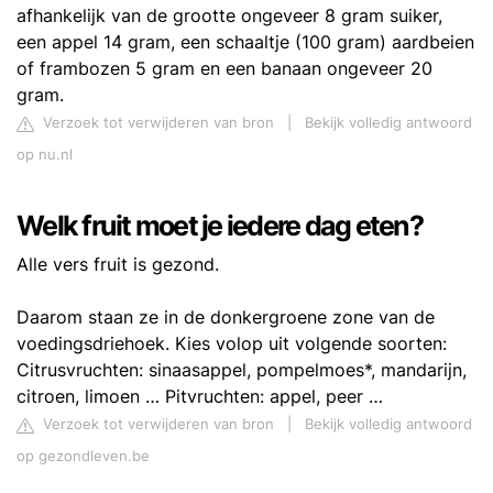
afhankelijk van de grootte ongeveer 8 gram suiker,
een appel 14 gram, een schaaltje (100 gram) aardbeien
of frambozen 5 gram en een banaan ongeveer 20
gram.
Verzoek tot verwijderen van bron
|
Bekijk volledig antwoord
op nu.nl
Welk fruit moet je iedere dag eten?
Alle vers fruit is gezond.
Daarom staan ze in de donkergroene zone van de
voedingsdriehoek. Kies volop uit volgende soorten:
Citrusvruchten: sinaasappel, pompelmoes*, mandarijn,
citroen, limoen … Pitvruchten: appel, peer …
Verzoek tot verwijderen van bron
|
Bekijk volledig antwoord
op gezondleven.be