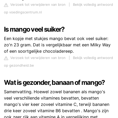
Verzoek tot verwijderen van bron
|
Bekijk volledig antwoord
op voedingscentrum.nl
Is mango veel suiker?
Een kopje met stukjes mango bevat ook veel suiker:
zo'n 23 gram. Dat is vergelijkbaar met een Milky Way
of een soortgelijke chocoladereep.
Verzoek tot verwijderen van bron
|
Bekijk volledig antwoord
op gezondheid.be
Wat is gezonder, banaan of mango?
Samenvatting. Hoewel zowel bananen als mango's
veel verschillende vitamines bevatten, bevatten
mango's vier keer zoveel vitamine C, terwijl bananen
drie keer zoveel vitamine B6 bevatten . Mango's zijn
ook zeer rijk aan vitamine A in vergelijking met