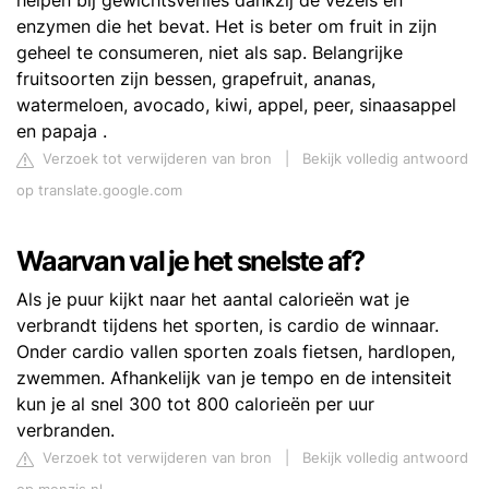
helpen bij gewichtsverlies dankzij de vezels en
enzymen die het bevat. Het is beter om fruit in zijn
geheel te consumeren, niet als sap. Belangrijke
fruitsoorten zijn bessen, grapefruit, ananas,
watermeloen, avocado, kiwi, appel, peer, sinaasappel
en papaja .
Verzoek tot verwijderen van bron
|
Bekijk volledig antwoord
op translate.google.com
Waarvan val je het snelste af?
Als je puur kijkt naar het aantal calorieën wat je
verbrandt tijdens het sporten, is cardio de winnaar.
Onder cardio vallen sporten zoals fietsen, hardlopen,
zwemmen. Afhankelijk van je tempo en de intensiteit
kun je al snel 300 tot 800 calorieën per uur
verbranden.
Verzoek tot verwijderen van bron
|
Bekijk volledig antwoord