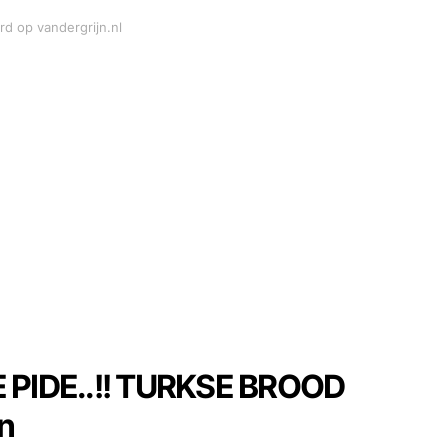
rd op vandergrijn.nl
PIDE..!! TURKSE BROOD
n