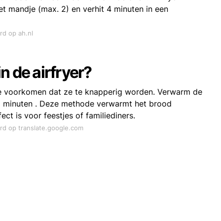
t mandje (max. 2) en verhit 4 minuten in een
rd op ah.nl
n de airfryer?
m te voorkomen dat ze te knapperig worden. Verwarm de
5 minuten . Deze methode verwarmt het brood
ct is voor feestjes of familiediners.
ord op translate.google.com