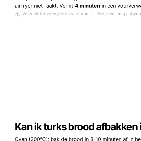
airfryer niet raakt. Verhit
4 minuten
in een voorverwa
Verzoek tot verwijderen van bron
|
Bekijk volledig antwoo
Kan ik turks brood afbakken i
Oven (200°C): bak de brood in 8-10 minuten af in h