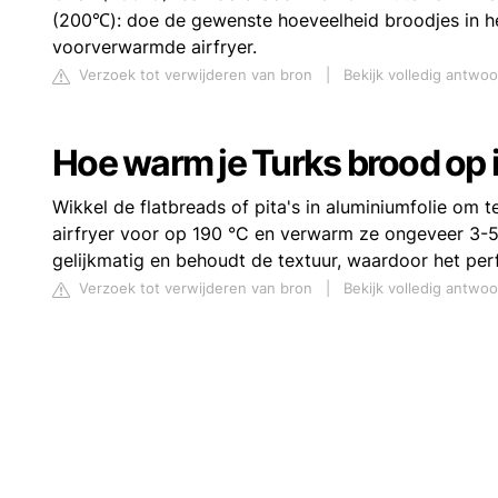
(200℃): doe de gewenste hoeveelheid broodjes in he
voorverwarmde airfryer.
Verzoek tot verwijderen van bron
|
Bekijk volledig antwoo
Hoe warm je Turks brood op i
Wikkel de flatbreads of pita's in aluminiumfolie o
airfryer voor op 190 °C en verwarm ze ongeveer 3-
gelijkmatig en behoudt de textuur, waardoor het perfe
Verzoek tot verwijderen van bron
|
Bekijk volledig antwo