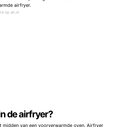
rmde airfryer.
rd op ah.nl
n de airfryer?
et midden van een voorverwarmde oven. Airfryer