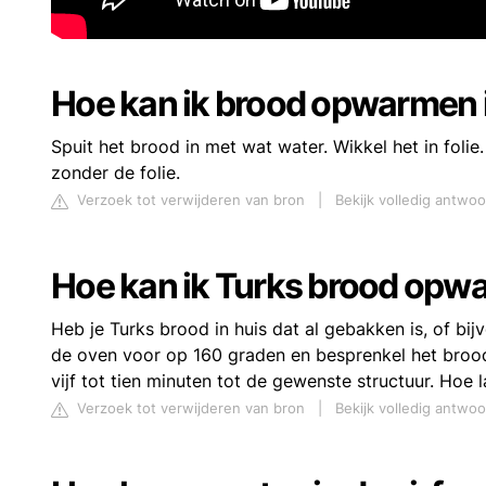
Hoe kan ik brood opwarmen i
Spuit het brood in met wat water. Wikkel het in folie
zonder de folie.
Verzoek tot verwijderen van bron
|
Bekijk volledig antwo
Hoe kan ik Turks brood op
Heb je Turks brood in huis dat al gebakken is, of b
de oven voor op 160 graden en besprenkel het brood
vijf tot tien minuten tot de gewenste structuur. Hoe 
Verzoek tot verwijderen van bron
|
Bekijk volledig antwoo