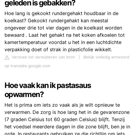
geleden is gebakken?
Hoe lang is gekookt rundergehakt houdbaar in de
koelkast? Gekookt rundergehakt kan meestal
ongeveer drie tot vier dagen in de koelkast worden
bewaard . Laat het gehakt na het koken afkoelen tot
kamertemperatuur voordat u het in een luchtdichte
verpakking doet of strak in plasticfolie wikkelt.
Verzoek tot verwijderen van bron
|
Bekijk volledig antwoord
op translate.google.com
Hoe vaak kan ik pastasaus
opwarmen?
Het is prima om iets zo vaak als je wilt opnieuw te
verwarmen. De zorg is hoe lang het in de gevarenzone
(7 graden Celsius tot 60 graden Celsius) blijft. Tenzij
het voedsel meerdere dagen in die zone blijft, ben je in
orde. In restaurants gebruiken ze die richtlijn om iets