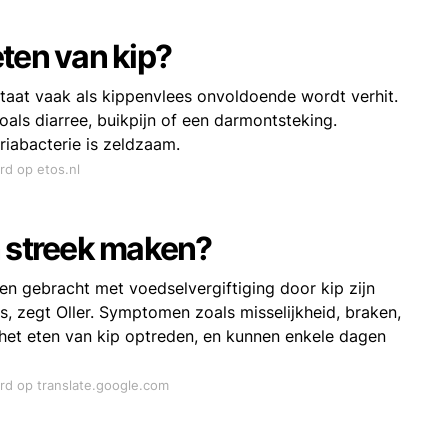
ten van kip?
taat vaak als kippenvlees onvoldoende wordt verhit.
ls diarree, buikpijn of een darmontsteking.
riabacterie is zeldzaam.
rd op etos.nl
n streek maken?
n gebracht met voedselvergiftiging door kip zijn
, zegt Oller. Symptomen zoals misselijkheid, braken,
 het eten van kip optreden, en kunnen enkele dagen
ord op translate.google.com