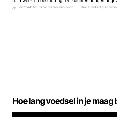
tot 1 week na besmetting. De klachten houden onge
Verzoek tot verwijderen van bron
|
Bekijk volledig antwo
Hoe lang voedsel in je maag bl