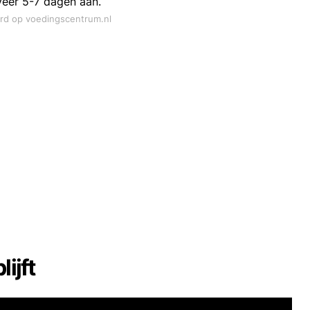
veer 5-7 dagen aan.
ord op voedingscentrum.nl
ijft