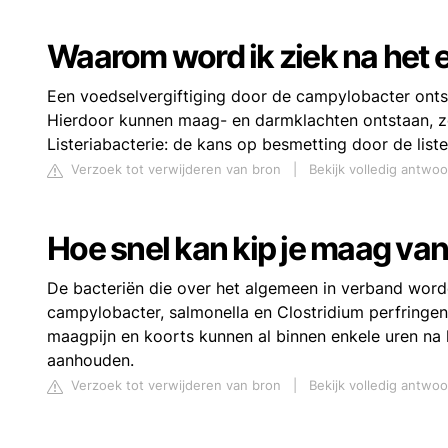
Waarom word ik ziek na het e
Een voedselvergiftiging door de campylobacter onts
Hierdoor kunnen maag- en darmklachten ontstaan, zoa
Listeriabacterie: de kans op besmetting door de liste
Verzoek tot verwijderen van bron
|
Bekijk volledig antwoo
Hoe snel kan kip je maag va
De bacteriën die over het algemeen in verband worde
campylobacter, salmonella en Clostridium perfringens
maagpijn en koorts kunnen al binnen enkele uren na
aanhouden.
Verzoek tot verwijderen van bron
|
Bekijk volledig antwo