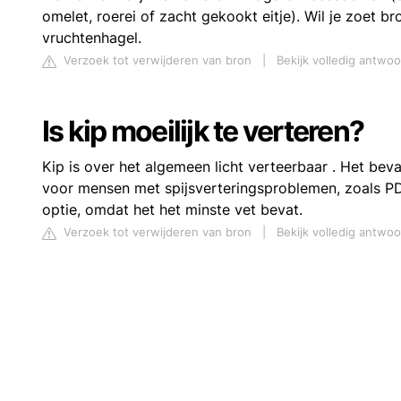
omelet, roerei of zacht gekookt eitje). Wil je zoet 
vruchtenhagel.
Verzoek tot verwijderen van bron
|
Bekijk volledig antw
Is kip moeilijk te verteren?
Kip is over het algemeen licht verteerbaar . Het be
voor mensen met spijsverteringsproblemen, zoals PD
optie, omdat het het minste vet bevat.
Verzoek tot verwijderen van bron
|
Bekijk volledig antwo