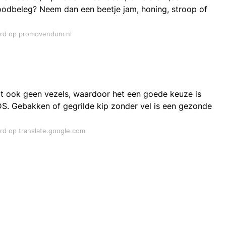
broodbeleg? Neem dan een beetje jam, honing, stroop of
oord op promovendum.nl
vat ook geen vezels, waardoor het een goede keuze is
S. Gebakken of gegrilde kip zonder vel is een gezonde
ord op translate.google.com