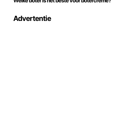
Welke boter is het beste voor botercrème?
Advertentie