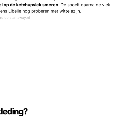
l op de ketchupvlek smeren
. De spoelt daarna de vlek
gens Libelle nog proberen met witte azijn.
ord op stainaway.nl
kleding?