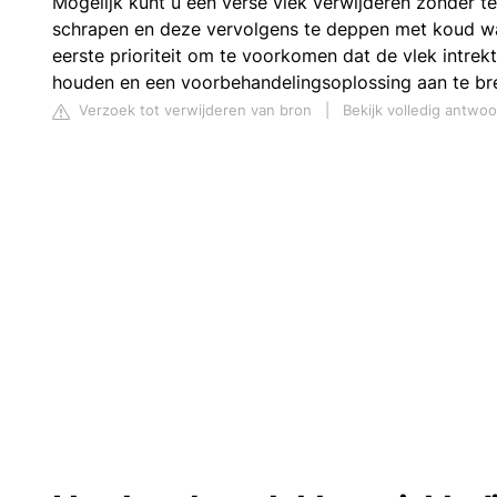
Mogelijk kunt u een verse vlek verwijderen zonder te
schrapen en deze vervolgens te deppen met koud wate
eerste prioriteit om te voorkomen dat de vlek intre
houden en een voorbehandelingsoplossing aan te br
Verzoek tot verwijderen van bron
|
Bekijk volledig antwo