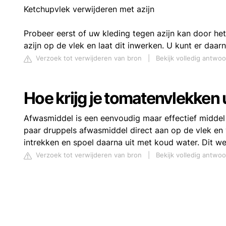
Ketchupvlek verwijderen met azijn
Probeer eerst of uw kleding tegen azijn kan door he
azijn op de vlek en laat dit inwerken. U kunt er da
Verzoek tot verwijderen van bron
|
Bekijk volledig antwo
Hoe krijg je tomatenvlekken u
Afwasmiddel is een eenvoudig maar effectief middel
paar druppels afwasmiddel direct aan op de vlek en w
intrekken en spoel daarna uit met koud water. Dit 
Verzoek tot verwijderen van bron
|
Bekijk volledig antwoo