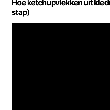
Hoe ketchupvlekken uit kledi
stap)