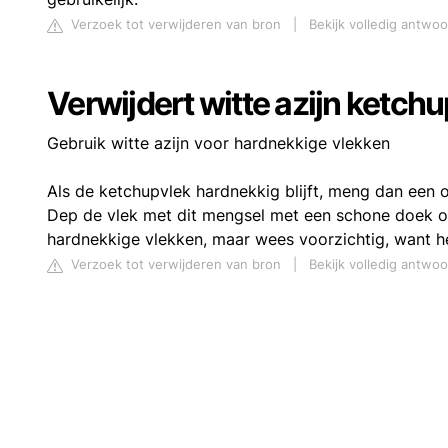
Verzoek tot verwijderen van bron
|
Bekijk volledig antwo
Verwijdert witte azijn ketch
Gebruik witte azijn voor hardnekkige vlekken
Als de ketchupvlek hardnekkig blijft, meng dan een o
Dep de vlek met dit mengsel met een schone doek of s
hardnekkige vlekken, maar wees voorzichtig, want he
Verzoek tot verwijderen van bron
|
Bekijk volledig antwo