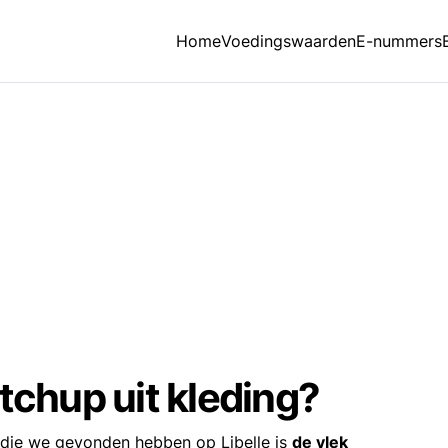
Home
Voedingswaarden
E-nummers
tchup uit kleding?
 die we gevonden hebben op Libelle is
de vlek