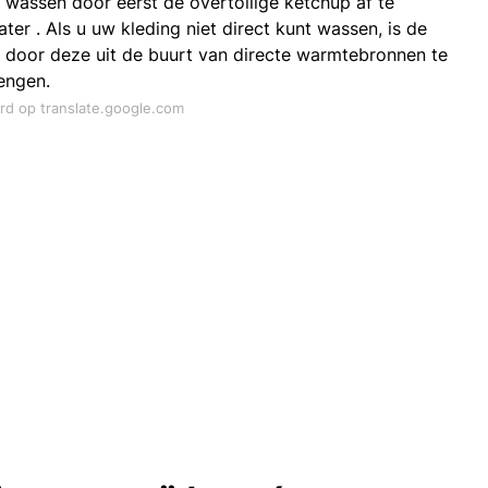
 wassen door eerst de overtollige ketchup af te
r . Als u uw kleding niet direct kunt wassen, is de
kt door deze uit de buurt van directe warmtebronnen te
engen.
ord op translate.google.com