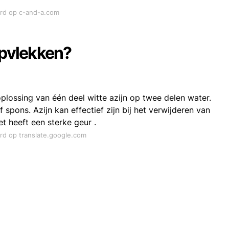
ord op c-and-a.com
upvlekken?
plossing van één deel witte azijn op twee delen water.
pons. Azijn kan effectief zijn bij het verwijderen van
t heeft een sterke geur .
ord op translate.google.com