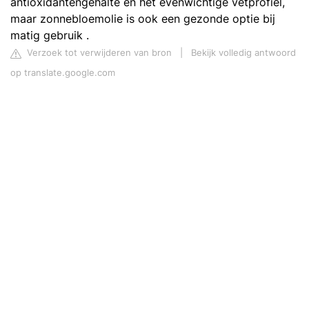
antioxidantengehalte en het evenwichtige vetprofiel,
maar zonnebloemolie is ook een gezonde optie bij
matig gebruik .
Verzoek tot verwijderen van bron
|
Bekijk volledig antwoord
op translate.google.com