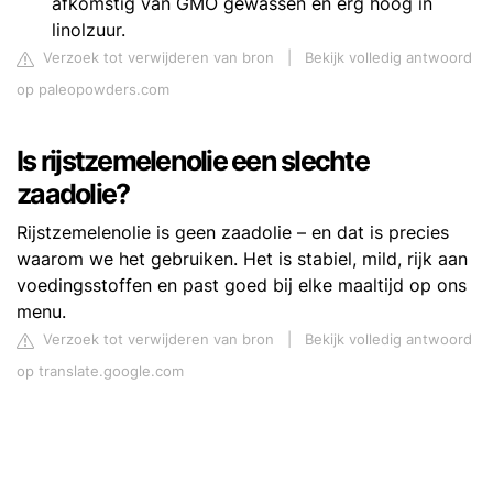
afkomstig van GMO gewassen en erg hoog in
linolzuur.
Verzoek tot verwijderen van bron
|
Bekijk volledig antwoord
op paleopowders.com
Is rijstzemelenolie een slechte
zaadolie?
Rijstzemelenolie is geen zaadolie – en dat is precies
waarom we het gebruiken. Het is stabiel, mild, rijk aan
voedingsstoffen en past goed bij elke maaltijd op ons
menu.
Verzoek tot verwijderen van bron
|
Bekijk volledig antwoord
op translate.google.com