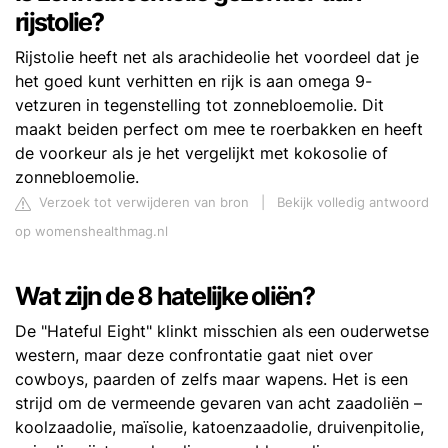
rijstolie?
Rijstolie heeft net als arachideolie het voordeel dat je
het goed kunt verhitten en rijk is aan omega 9-
vetzuren in tegenstelling tot zonnebloemolie. Dit
maakt beiden perfect om mee te roerbakken en heeft
de voorkeur als je het vergelijkt met kokosolie of
zonnebloemolie.
Verzoek tot verwijderen van bron
|
Bekijk volledig antwoord
op womenshealthmag.nl
Wat zijn de 8 hatelijke oliën?
De "Hateful Eight" klinkt misschien als een ouderwetse
western, maar deze confrontatie gaat niet over
cowboys, paarden of zelfs maar wapens. Het is een
strijd om de vermeende gevaren van acht zaadoliën –
koolzaadolie, maïsolie, katoenzaadolie, druivenpitolie,