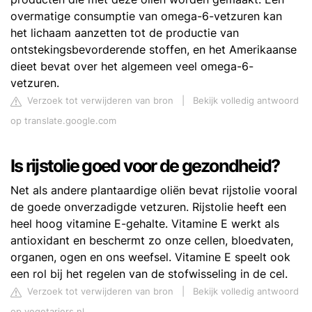
overmatige consumptie van omega-6-vetzuren kan
het lichaam aanzetten tot de productie van
ontstekingsbevorderende stoffen, en het Amerikaanse
dieet bevat over het algemeen veel omega-6-
vetzuren.
Verzoek tot verwijderen van bron
|
Bekijk volledig antwoord
op translate.google.com
Is rijstolie goed voor de gezondheid?
Net als andere plantaardige oliën bevat rijstolie vooral
de goede onverzadigde vetzuren. Rijstolie heeft een
heel hoog vitamine E-gehalte. Vitamine E werkt als
antioxidant en beschermt zo onze cellen, bloedvaten,
organen, ogen en ons weefsel. Vitamine E speelt ook
een rol bij het regelen van de stofwisseling in de cel.
Verzoek tot verwijderen van bron
|
Bekijk volledig antwoord
op vegetariers.nl