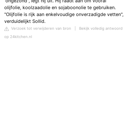
'ongezond", legt hij uit. Hij raadt aan om vooral
olijfolie, koolzaadolie en sojaboonolie te gebruiken.
"Olijfolie is rijk aan enkelvoudige onverzadigde vetten",
verduidelijkt Sollid.
Verzoek tot verwijderen van bron
|
Bekijk volledig antwoord
op 24kitchen.nl