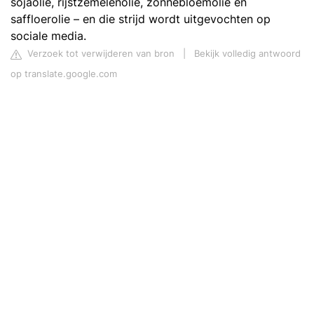
sojaolie, rijstzemelenolie, zonnebloemolie en
saffloerolie – en die strijd wordt uitgevochten op
sociale media.
Verzoek tot verwijderen van bron
|
Bekijk volledig antwoord
op translate.google.com