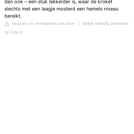
dan ook – een stuk lekkerder is, waar de kroket
slechts met een laagje mosterd een hemels niveau
bereikt.
Verzoek tot verwijderen van bron
|
Bekijk volledig antwoord
op culy.nl