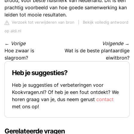
brood, voor beste huismerk van Nederland. Dit is een
prachtig voorbeeld van hoe goede samenwerking kan
leiden tot mooie resultaten.
Verzoek tot verwijderen van bron
|
Bekijk volledig antwoord
op aldi.nl
←
Vorige
Volgende
→
Hoe zwaar is
Wat is de beste plantaardige
slagroom?
eiwitbron?
Heb je suggesties?
Heb je suggesties of verbeteringen voor
Kookvragen.nl? Of heb je een fout ontdekt? We
horen graag van je, dus neem gerust
contact
met ons op!
Gerelateerde vragen