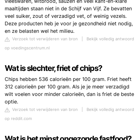
vleeswaren, witbrood, sauzen en veel kant-en-klare
maaltijden staan niet in de Schijf van Vijf. Ze bevatten
veel suiker, zout of verzadigd vet, of weinig vezels.
Deze producten heb je voor je gezondheid niet nodig,
en ze belasten wel het milieu.
Verzoek tot verwijderen van bron
|
Bekijk volledig antwoord
op voedingscentrum.nl
Wat is slechter, friet of chips?
Chips hebben 536 calorieën per 100 gram. Friet heeft
312 calorieën per 100 gram. Als je je meer verzadigd
wilt voelen voor minder calorieën, dan is friet de beste
optie.
Verzoek tot verwijderen van bron
|
Bekijk volledig antwoord
op reddit.com
Wat is het minst ongezonde fastfood?