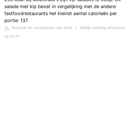
salade met kip bevat in vergelijking met de andere
fastfoodrestaurants het kleinst aantal calorieën per
portie: 137.
Verzoek tot verwijderen van bron
|
Bekijk volledig antwoord
op nu.nl