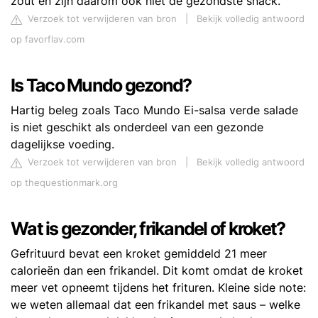
zout en zijn daarom ook niet de gezondste snack.
Verzoek tot verwijderen van bron
|
Bekijk volledig antwoord
op favorflav.com
Is Taco Mundo gezond?
Hartig beleg zoals Taco Mundo Ei-salsa verde salade
is niet geschikt als onderdeel van een gezonde
dagelijkse voeding.
Verzoek tot verwijderen van bron
|
Bekijk volledig antwoord
op thequestionmark.org
Wat is gezonder, frikandel of kroket?
Gefrituurd bevat een kroket gemiddeld 21 meer
calorieën dan een frikandel. Dit komt omdat de kroket
meer vet opneemt tijdens het frituren. Kleine side note:
we weten allemaal dat een frikandel met saus – welke