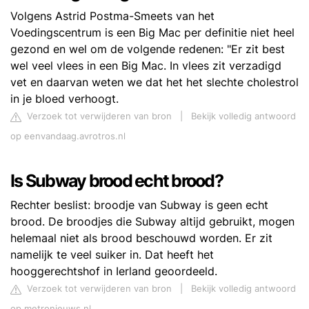
Volgens Astrid Postma-Smeets van het
Voedingscentrum is een Big Mac per definitie niet heel
gezond en wel om de volgende redenen: "Er zit best
wel veel vlees in een Big Mac. In vlees zit verzadigd
vet en daarvan weten we dat het het slechte cholestrol
in je bloed verhoogt.
Verzoek tot verwijderen van bron
|
Bekijk volledig antwoord
op eenvandaag.avrotros.nl
Is Subway brood echt brood?
Rechter beslist: broodje van Subway is geen echt
brood. De broodjes die Subway altijd gebruikt, mogen
helemaal niet als brood beschouwd worden. Er zit
namelijk te veel suiker in. Dat heeft het
hooggerechtshof in Ierland geoordeeld.
Verzoek tot verwijderen van bron
|
Bekijk volledig antwoord
op metronieuws.nl