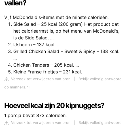
vallen?
Vijf McDondald's-items met de minste calorieën.
Side Salad – 25 kcal (200 gram) Het product dat
het caloriearmst is, op het menu van McDonald's,
is de Side Salad. ...
IJshoorn – 137 kcal. ...
Grilled Chicken Salad – Sweet & Spicy – 138 kcal.
...
Chicken Tenders – 205 kcal. ...
Kleine Franse frietjes – 231 kcal.
Verzoek tot verwijderen van bron
|
Bekijk volledig antwoord
op manners.nl
Hoeveel kcal zijn 20 kipnuggets?
1 porcja bevat 873 calorieën.
Verzoek tot verwijderen van bron
|
Bekijk volledig antwoord