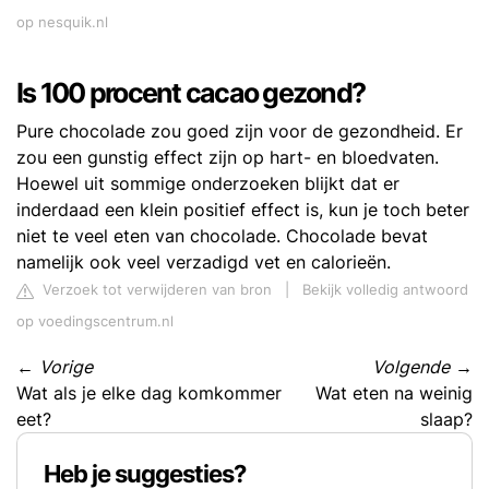
op nesquik.nl
Is 100 procent cacao gezond?
Pure chocolade zou goed zijn voor de gezondheid. Er
zou een gunstig effect zijn op hart- en bloedvaten.
Hoewel uit sommige onderzoeken blijkt dat er
inderdaad een klein positief effect is, kun je toch beter
niet te veel eten van chocolade. Chocolade bevat
namelijk ook veel verzadigd vet en calorieën.
Verzoek tot verwijderen van bron
|
Bekijk volledig antwoord
op voedingscentrum.nl
←
Vorige
Volgende
→
Wat als je elke dag komkommer
Wat eten na weinig
eet?
slaap?
Heb je suggesties?