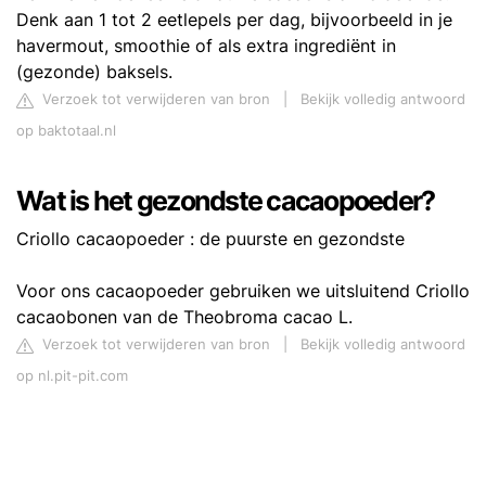
Denk aan 1 tot 2 eetlepels per dag, bijvoorbeeld in je
havermout, smoothie of als extra ingrediënt in
(gezonde) baksels.
Verzoek tot verwijderen van bron
|
Bekijk volledig antwoord
op baktotaal.nl
Wat is het gezondste cacaopoeder?
Criollo cacaopoeder : de puurste en gezondste
Voor ons cacaopoeder gebruiken we uitsluitend Criollo
cacaobonen van de Theobroma cacao L.
Verzoek tot verwijderen van bron
|
Bekijk volledig antwoord
op nl.pit-pit.com