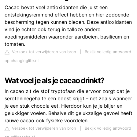
Cacao bevat veel antioxidanten die juist een
ontstekingsremmend effect hebben en hier zodoende
bescherming tegen kunnen bieden. Deze antioxidanten
vind je echter ook terug in talloze andere
voedingsmiddelen waaronder aardbeien, basilicum en
tomaten.
Verzoek tot verwijderen van bron
|
Bekijk volledig antwoord
op changinglife.nl
Wat voel je als je cacao drinkt?
In cacao zit de stof tryptofaan die ervoor zorgt dat je
serotoninegehalte een boost krijgt – net zoals wanneer
je een stuk chocola eet. Hierdoor kun je je blijer en
gelukkiger voelen. Behalve dit gelukzalige gevoel heeft
rauwe cacao ook fysieke voordelen.
Verzoek tot verwijderen van bron
|
Bekijk volledig antwoord