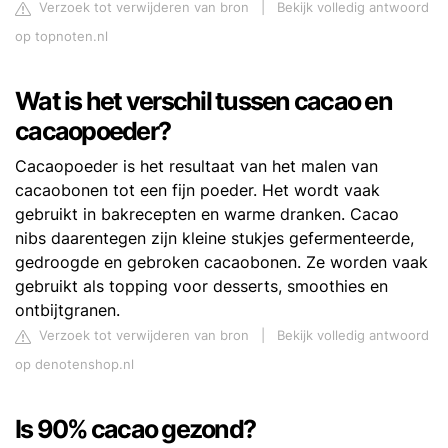
Verzoek tot verwijderen van bron
|
Bekijk volledig antwoord
op topnoten.nl
Wat is het verschil tussen cacao en
cacaopoeder?
Cacaopoeder is het resultaat van het malen van
cacaobonen tot een fijn poeder. Het wordt vaak
gebruikt in bakrecepten en warme dranken. Cacao
nibs daarentegen zijn kleine stukjes gefermenteerde,
gedroogde en gebroken cacaobonen. Ze worden vaak
gebruikt als topping voor desserts, smoothies en
ontbijtgranen.
Verzoek tot verwijderen van bron
|
Bekijk volledig antwoord
op denotenshop.nl
Is 90% cacao gezond?