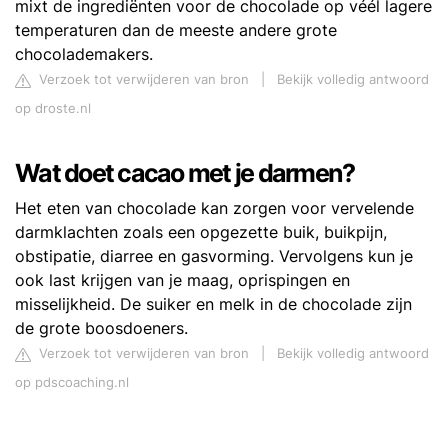
mixt de ingrediënten voor de chocolade op véél lagere
temperaturen dan de meeste andere grote
chocolademakers.
Verzoek tot verwijderen van bron
|
Bekijk volledig antwoord
op droste.nl
Wat doet cacao met je darmen?
Het eten van chocolade kan zorgen voor vervelende
darmklachten zoals een opgezette buik, buikpijn,
obstipatie, diarree en gasvorming. Vervolgens kun je
ook last krijgen van je maag, oprispingen en
misselijkheid. De suiker en melk in de chocolade zijn
de grote boosdoeners.
Verzoek tot verwijderen van bron
|
Bekijk volledig antwoord
op pdscoaching.nl