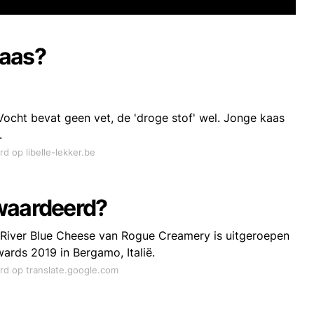
kaas?
Vocht bevat geen vet, de 'droge stof' wel. Jonge kaas
.
rd op libelle-lekker.be
ewaardeerd?
iver Blue Cheese van Rogue Creamery is uitgeroepen
ards 2019 in Bergamo, Italië.
ord op translate.google.com