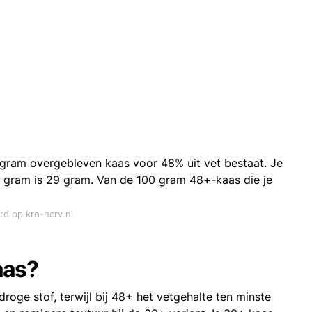
0 gram overgebleven kaas voor 48% uit vet bestaat. Je
 gram is 29 gram. Van de 100 gram 48+-kaas die je
rd op kro-ncrv.nl
aas?
roge stof, terwijl bij 48+ het vetgehalte ten minste