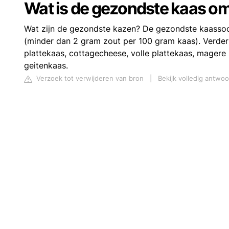
Wat is de gezondste kaas om
Wat zijn de gezondste kazen? De gezondste kaassoor
(minder dan 2 gram zout per 100 gram kaas). Verder 
plattekaas, cottagecheese, volle plattekaas, magere 
geitenkaas.
Verzoek tot verwijderen van bron
|
Bekijk volledig antwo