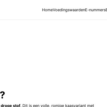
Home
Voedingswaarden
E-nummers
n?
 droge stof
. Dit is een volle, romige kaasvariant met