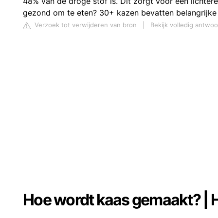
48% van de droge stof is. Dit zorgt voor een lichtere
gezond om te eten? 30+ kazen bevatten belangrijke 
Verzoek tot verwijderen van bron
|
Bekijk volledig antwo
Hoe wordt kaas gemaakt? | H