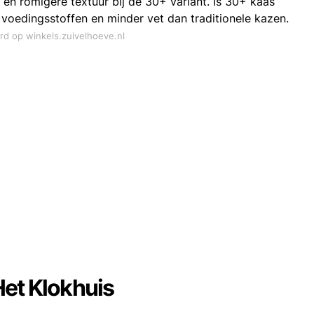
 en romigere textuur bij de 30+ variant. Is 30+ kaas
voedingsstoffen en minder vet dan traditionele kazen.
ord op winkels.zuivelhoeve.nl
et Klokhuis