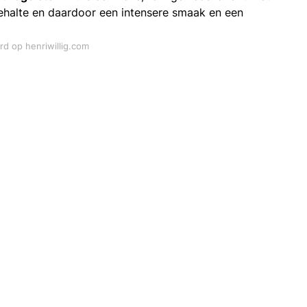
ehalte en daardoor een intensere smaak en een
rd op henriwillig.com