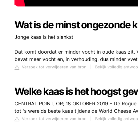
Wat is de minst ongezonde 
Jonge kaas is het slankst
Dat komt doordat er minder vocht in oude kaas zit. 
bevat meer vocht en, in verhouding, dus minder vvet
Verzoek tot verwijderen van bron
|
Bekijk volledig antwoo
Welke kaas is het hoogst g
CENTRAL POINT, OR; 18 OKTOBER 2019 – De Rogue R
tot 's werelds beste kaas tijdens de World Cheese Aw
Verzoek tot verwijderen van bron
|
Bekijk volledig antwo