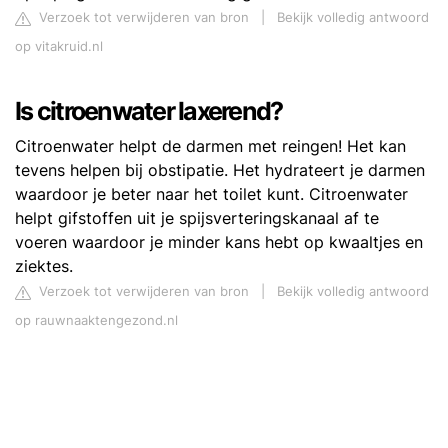
Verzoek tot verwijderen van bron
|
Bekijk volledig antwoord
op vitakruid.nl
Is citroenwater laxerend?
Citroenwater helpt de darmen met reingen! Het kan
tevens helpen bij obstipatie. Het hydrateert je darmen
waardoor je beter naar het toilet kunt. Citroenwater
helpt gifstoffen uit je spijsverteringskanaal af te
voeren waardoor je minder kans hebt op kwaaltjes en
ziektes.
Verzoek tot verwijderen van bron
|
Bekijk volledig antwoord
op rauwnaaktengezond.nl