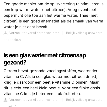
Een goede manier om de spijsvertering te stimuleren is
een kop warm water (met citroen). Voeg eventueel
pepermunt olie toe aan het warme water. Thee (met
citroen) is een goed alternatief als de smaak van warm
water je niet echt bevalt.
Verzoek tot verwijderen van bron
|
Bekijk volledig antwoord
op rennie.nl
Is een glas water met citroensap
gezond?
Citroen bevat gezonde voedingsstoffen, waaronder
vitamine C. Als je een glas water met citroen drinkt,
krijg je daardoor een beetje vitamine C binnen. Maar
dit is echt een héél klein beetje. Voor een flinke dosis
vitamine C kun je beter een stuk fruit eten.
Verzoek tot verwijderen van bron
|
Bekijk volledig antwoord
op wkof.nl