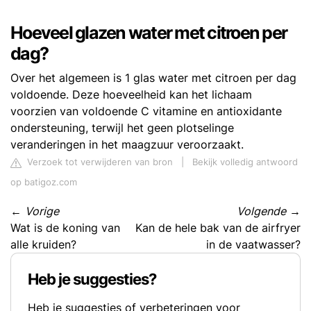
Hoeveel glazen water met citroen per
dag?
Over het algemeen is 1 glas water met citroen per dag
voldoende. Deze hoeveelheid kan het lichaam
voorzien van voldoende C vitamine en antioxidante
ondersteuning, terwijl het geen plotselinge
veranderingen in het maagzuur veroorzaakt.
Verzoek tot verwijderen van bron
|
Bekijk volledig antwoord
op batigoz.com
←
Vorige
Volgende
→
Wat is de koning van
Kan de hele bak van de airfryer
alle kruiden?
in de vaatwasser?
Heb je suggesties?
Heb je suggesties of verbeteringen voor