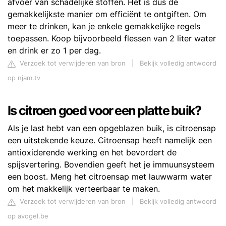
afvoer van schadelijke stoffen. Het is dus dé
gemakkelijkste manier om efficiënt te ontgiften. Om
meer te drinken, kan je enkele gemakkelijke regels
toepassen. Koop bijvoorbeeld flessen van 2 liter water
en drink er zo 1 per dag.
Verzoek tot verwijderen van bron
|
Bekijk volledig antwoord
op njam.tv
Is citroen goed voor een platte buik?
Als je last hebt van een opgeblazen buik, is citroensap
een uitstekende keuze. Citroensap heeft namelijk een
antioxiderende werking en het bevordert de
spijsvertering. Bovendien geeft het je immuunsysteem
een boost. Meng het citroensap met lauwwarm water
om het makkelijk verteerbaar te maken.
Verzoek tot verwijderen van bron
|
Bekijk volledig antwoord
op avogel.be