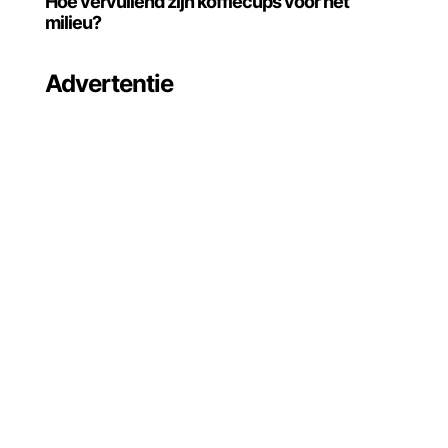
Hoe vervuilend zijn koffiecups voor het
milieu?
Advertentie