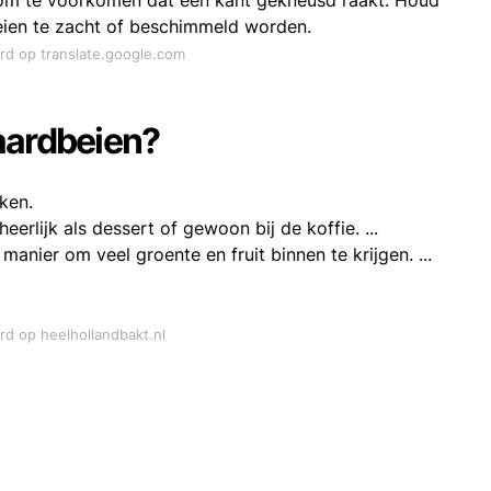
m om te voorkomen dat één kant gekneusd raakt. Houd
ien te zacht of beschimmeld worden.
ord op translate.google.com
aardbeien?
ken.
erlijk als dessert of gewoon bij de koffie. ...
anier om veel groente en fruit binnen te krijgen. ...
rd op heelhollandbakt.nl