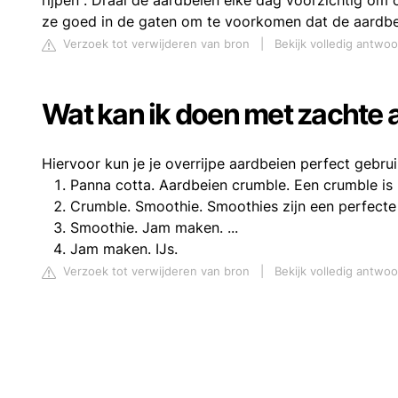
rijpen . Draai de aardbeien elke dag voorzichtig o
ze goed in de gaten om te voorkomen dat de aardbe
Verzoek tot verwijderen van bron
|
Bekijk volledig antwo
Wat kan ik doen met zachte 
Hiervoor kun je je overrijpe aardbeien perfect gebrui
Panna cotta. Aardbeien crumble. Een crumble is he
Crumble. Smoothie. Smoothies zijn een perfecte m
Smoothie. Jam maken. ...
Jam maken. IJs.
Verzoek tot verwijderen van bron
|
Bekijk volledig antwoo