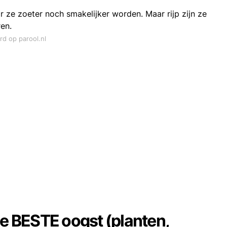
r ze zoeter noch smakelijker worden. Maar rijp zijn ze
en.
rd op parool.nl
de BESTE oogst (planten,