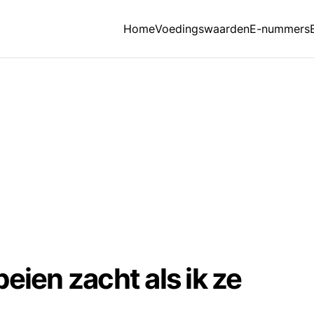
Home
Voedingswaarden
E-nummers
eien zacht als ik ze