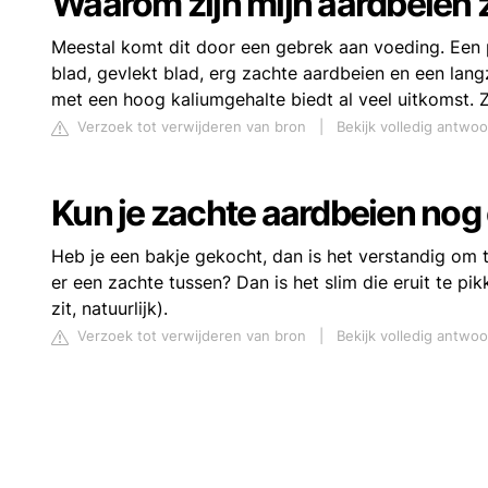
Waarom zijn mijn aardbeien 
Meestal komt dit door een gebrek aan voeding. Een pla
blad, gevlekt blad, erg zachte aardbeien en een lan
met een hoog kaliumgehalte biedt al veel uitkomst. 
Verzoek tot verwijderen van bron
|
Bekijk volledig antwo
Kun je zachte aardbeien nog
Heb je een bakje gekocht, dan is het verstandig om te
er een zachte tussen? Dan is het slim die eruit te p
zit, natuurlijk).
Verzoek tot verwijderen van bron
|
Bekijk volledig antwoo