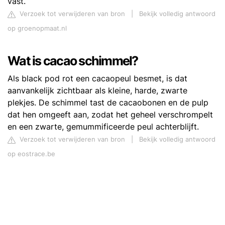
vast.
Verzoek tot verwijderen van bron
|
Bekijk volledig antwoord
op groenopmaat.nl
Wat is cacao schimmel?
Als black pod rot een cacaopeul besmet, is dat
aanvankelijk zichtbaar als kleine, harde, zwarte
plekjes. De schimmel tast de cacaobonen en de pulp
dat hen omgeeft aan, zodat het geheel verschrompelt
en een zwarte, gemummificeerde peul achterblijft.
Verzoek tot verwijderen van bron
|
Bekijk volledig antwoord
op eostrace.be