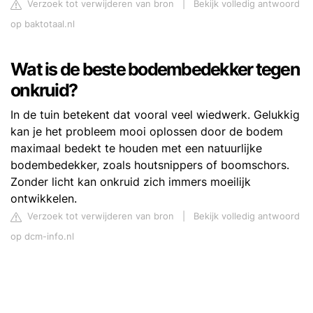
Verzoek tot verwijderen van bron
|
Bekijk volledig antwoord
op baktotaal.nl
Wat is de beste bodembedekker tegen
onkruid?
In de tuin betekent dat vooral veel wiedwerk. Gelukkig
kan je het probleem mooi oplossen door de bodem
maximaal bedekt te houden met een natuurlijke
bodembedekker, zoals houtsnippers of boomschors.
Zonder licht kan onkruid zich immers moeilijk
ontwikkelen.
Verzoek tot verwijderen van bron
|
Bekijk volledig antwoord
op dcm-info.nl