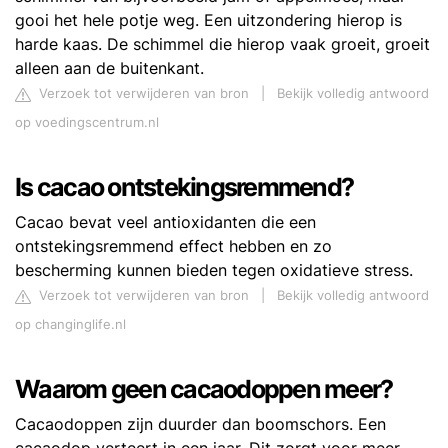
gooi het hele potje weg. Een uitzondering hierop is
harde kaas. De schimmel die hierop vaak groeit, groeit
alleen aan de buitenkant.
Verzoek tot verwijderen van bron
|
Bekijk volledig antwoord
op voedingscentrum.nl
Is cacao ontstekingsremmend?
Cacao bevat veel antioxidanten die een
ontstekingsremmend effect hebben en zo
bescherming kunnen bieden tegen oxidatieve stress.
Verzoek tot verwijderen van bron
|
Bekijk volledig antwoord
op changinglife.nl
Waarom geen cacaodoppen meer?
Cacaodoppen zijn duurder dan boomschors. Een