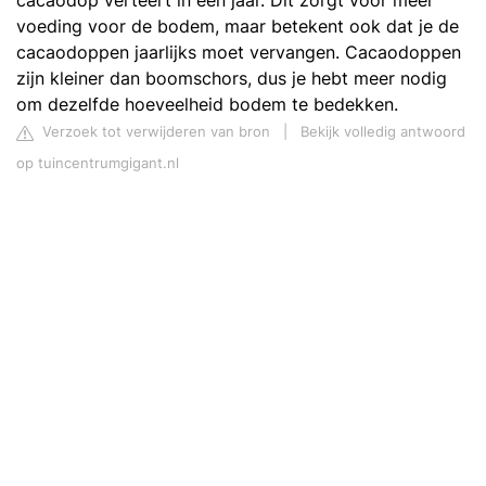
cacaodop verteert in een jaar. Dit zorgt voor meer
voeding voor de bodem, maar betekent ook dat je de
cacaodoppen jaarlijks moet vervangen. Cacaodoppen
zijn kleiner dan boomschors, dus je hebt meer nodig
om dezelfde hoeveelheid bodem te bedekken.
Verzoek tot verwijderen van bron
|
Bekijk volledig antwoord
op tuincentrumgigant.nl