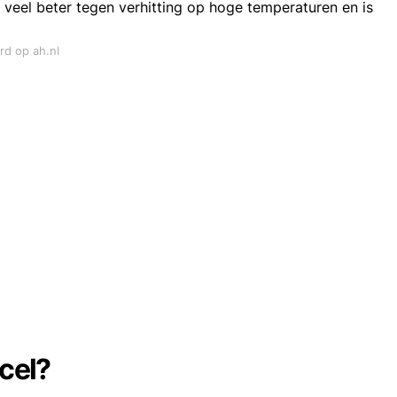
veel beter tegen verhitting op hoge temperaturen en is
rd op ah.nl
ecel?