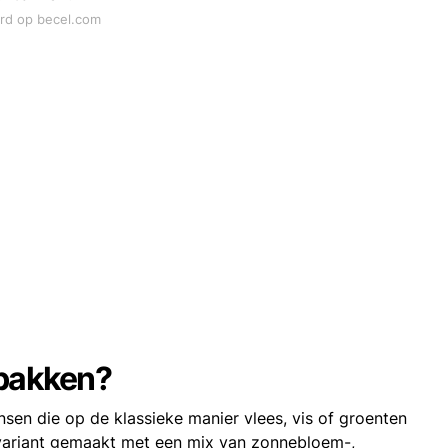
ord op becel.com
 bakken?
sen die op de klassieke manier vlees, vis of groenten
e variant gemaakt met een mix van zonnebloem-,