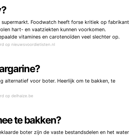
v?
 supermarkt. Foodwatch heeft forse kritiek op fabrikant
erolen hart- en vaatziekten kunnen voorkomen.
paalde vitamines en carotenoïden veel slechter op.
ord op nieuwsvoordietisten.nl
argarine?
g alternatief voor boter. Heerlijk om te bakken, te
ord op delhaize.be
mee te bakken?
eklaarde boter zijn de vaste bestandsdelen en het water