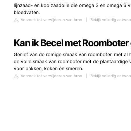
lijnzaad- en koolzaadolie die omega 3 en omega 6 ve
bloedvaten.
Verzoek tot verwijderen van bron
|
Bekijk volledig antwo
Kan ik Becel met Roomboter
Geniet van de romige smaak van roomboter, met al 
de volle smaak van roomboter met de plantaardige vo
voor bakken, koken én smeren.
Verzoek tot verwijderen van bron
|
Bekijk volledig antwo