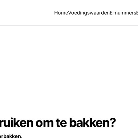
Home
Voedingswaarden
E-nummers
bruiken om te bakken?
oerbakken
.