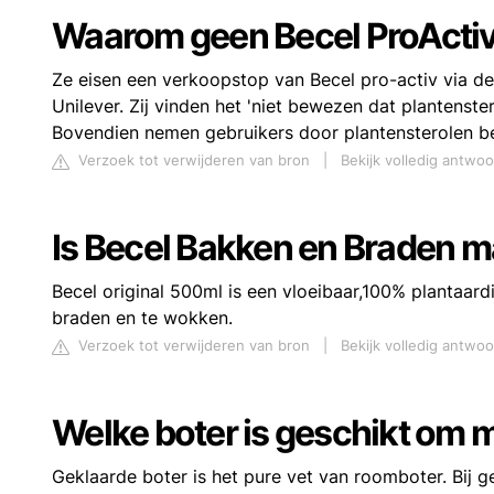
Waarom geen Becel ProActi
Ze eisen een verkoopstop van Becel pro-activ via de
Unilever. Zij vinden het 'niet bewezen dat plantenst
Bovendien nemen gebruikers door plantensterolen be
Verzoek tot verwijderen van bron
|
Bekijk volledig antwo
Is Becel Bakken en Braden m
Becel original 500ml is een vloeibaar,100% plantaardi
braden en te wokken.
Verzoek tot verwijderen van bron
|
Bekijk volledig antwo
Welke boter is geschikt om 
Geklaarde boter is het pure vet van roomboter. Bij g