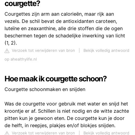
courgette?
Courgettes zijn arm aan calorieën, maar rijk aan
vezels. De schil bevat de antioxidanten caroteen,
luteïne en zeaxanthine, alle drie stoffen die de ogen
beschermen tegen de schadelijke inwerking van licht
(1, 2).
Verzoek tot verwijderen van bron
|
Bekijk volledig antwoord
op ahealthylife.nl
Hoe maak ik courgette schoon?
Courgette schoonmaken en snijden
Was de courgette voor gebruik met water en snijd het
kroontje er af. Schillen is niet nodig en de witte zachte
pitten kun je gewoon eten. De courgette kun je door
de helft, in reepjes, plakjes en/of blokjes snijden.
Verzoek tot verwijderen van bron
|
Bekijk volledig antwoord