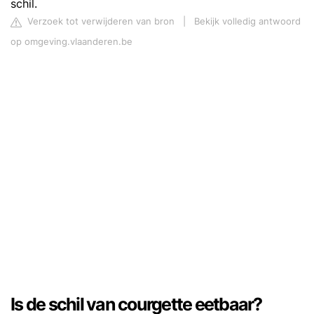
schil.
Verzoek tot verwijderen van bron
|
Bekijk volledig antwoord
op omgeving.vlaanderen.be
Is de schil van courgette eetbaar?