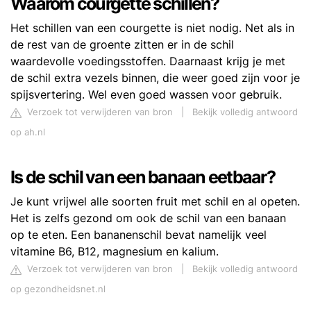
Waarom courgette schillen?
Het schillen van een courgette is niet nodig. Net als in
de rest van de groente zitten er in de schil
waardevolle voedingsstoffen. Daarnaast krijg je met
de schil extra vezels binnen, die weer goed zijn voor je
spijsvertering. Wel even goed wassen voor gebruik.
Verzoek tot verwijderen van bron
|
Bekijk volledig antwoord
op ah.nl
Is de schil van een banaan eetbaar?
Je kunt vrijwel alle soorten fruit met schil en al opeten.
Het is zelfs gezond om ook de schil van een banaan
op te eten. Een bananenschil bevat namelijk veel
vitamine B6, B12, magnesium en kalium.
Verzoek tot verwijderen van bron
|
Bekijk volledig antwoord
op gezondheidsnet.nl