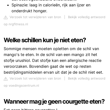
Spinazie: laag in calorieën, rijk aan ijzer en
onderdrukt honger.
Verzoek tot verwijderen van bron
|
Bekijk volledig antwoord
op nrgfitness.nl
Welke schillen kun je niet eten?
Sommige mensen moeten opletten om de schil van
mango's te eten. In de schil van een mango zit het
stofje urushiol. Dat stofje kan een allergische reactie
veroorzaken. Bovendien gaat de wet op resten
bestrijdingsmiddelen ervan uit dat je de schil niet eet.
Verzoek tot verwijderen van bron
|
Bekijk volledig antwoord
op voedingscentrum.nl
Wanneer mag je geen courgette eten?