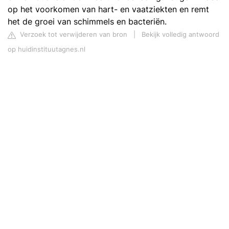
op het voorkomen van hart- en vaatziekten en remt
het de groei van schimmels en bacteriën.
Verzoek tot verwijderen van bron
|
Bekijk volledig antwoord
op huidinstituutagnes.nl