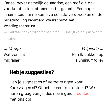
Kaneel bevat namelijk coumarine, een stof die ook
voorkomt in tonkabonen en bergamot. ,,Een hoge
inname coumarine kan leverschade veroorzaken en de
bloedstolling remmen”, waarschuwt het
Voedingscentrum.
Verzoek tot verwijderen van bron
|
Bekijk volledig antwoord
op ad.nl
←
Vorige
Volgende
→
Wat verlicht
Kan ik bakken op
migraine?
aluminiumfolie?
Heb je suggesties?
Heb je suggesties of verbeteringen voor
Kookvragen.nl? Of heb je een fout ontdekt? We
horen graag van je, dus neem gerust
contact
met ons op!