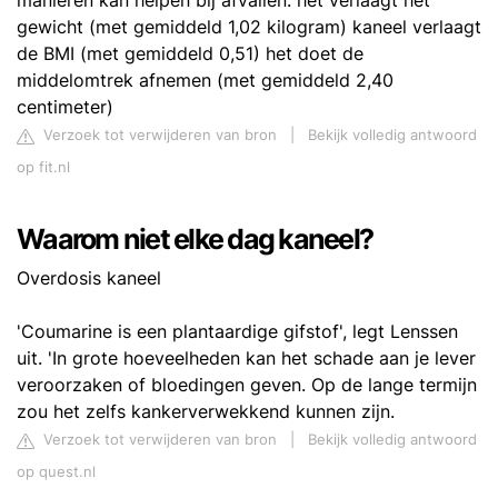
manieren kan helpen bij afvallen: het verlaagt het
gewicht (met gemiddeld 1,02 kilogram) kaneel verlaagt
de BMI (met gemiddeld 0,51) het doet de
middelomtrek afnemen (met gemiddeld 2,40
centimeter)
Verzoek tot verwijderen van bron
|
Bekijk volledig antwoord
op fit.nl
Waarom niet elke dag kaneel?
Overdosis kaneel
'Coumarine is een plantaardige gifstof', legt Lenssen
uit. 'In grote hoeveelheden kan het schade aan je lever
veroorzaken of bloedingen geven. Op de lange termijn
zou het zelfs kankerverwekkend kunnen zijn.
Verzoek tot verwijderen van bron
|
Bekijk volledig antwoord
op quest.nl