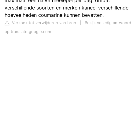
maximaal een halve theelepel per dag, omdat
verschillende soorten en merken kaneel verschillende
hoeveelheden coumarine kunnen bevatten.
Verzoek tot verwijderen van bron
|
Bekijk volledig antwoord
op translate.google.com