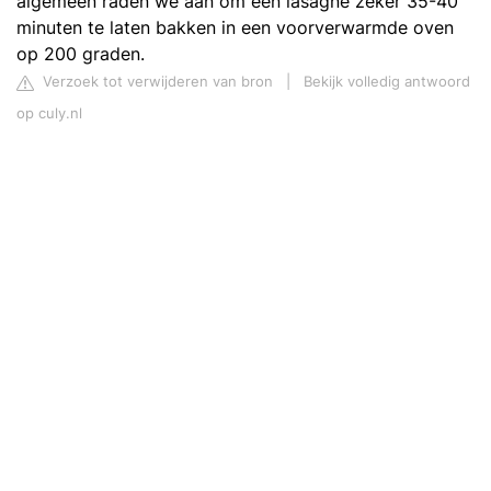
algemeen raden we aan om een lasagne zeker 35-40
minuten te laten bakken in een voorverwarmde oven
op 200 graden.
Verzoek tot verwijderen van bron
|
Bekijk volledig antwoord
op culy.nl