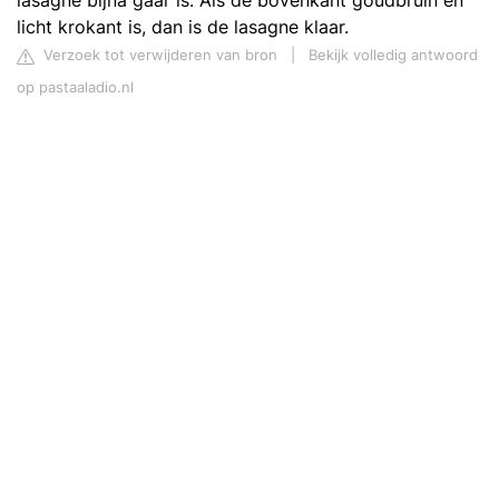
lasagne bijna gaar is. Als de bovenkant goudbruin en
licht krokant is, dan is de lasagne klaar.
Verzoek tot verwijderen van bron
|
Bekijk volledig antwoord
op pastaaladio.nl