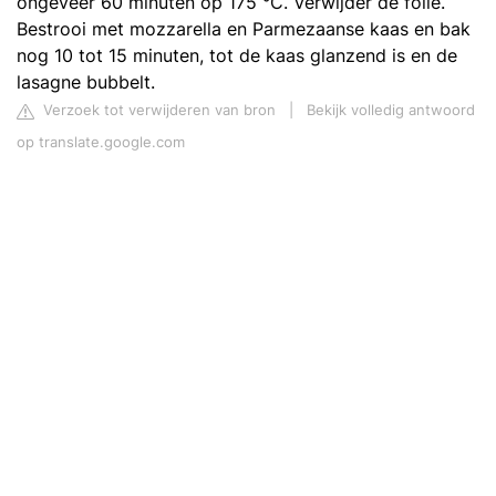
ongeveer 60 minuten op 175 °C. Verwijder de folie.
Bestrooi met mozzarella en Parmezaanse kaas en bak
nog 10 tot 15 minuten, tot de kaas glanzend is en de
lasagne bubbelt.
Verzoek tot verwijderen van bron
|
Bekijk volledig antwoord
op translate.google.com