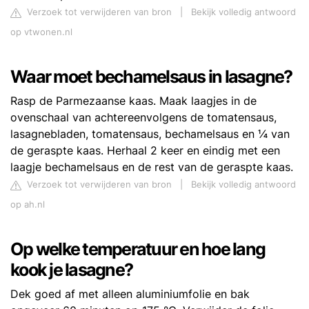
Verzoek tot verwijderen van bron
|
Bekijk volledig antwoord
op vtwonen.nl
Waar moet bechamelsaus in lasagne?
Rasp de Parmezaanse kaas. Maak laagjes in de
ovenschaal van achtereenvolgens de tomatensaus,
lasagnebladen, tomatensaus, bechamelsaus en ¼ van
de geraspte kaas. Herhaal 2 keer en eindig met een
laagje bechamelsaus en de rest van de geraspte kaas.
Verzoek tot verwijderen van bron
|
Bekijk volledig antwoord
op ah.nl
Op welke temperatuur en hoe lang
kook je lasagne?
Dek goed af met alleen aluminiumfolie en bak