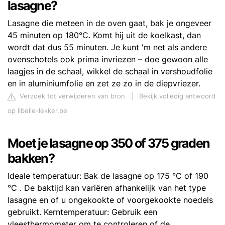
lasagne?
Lasagne die meteen in de oven gaat, bak je ongeveer
45 minuten op 180°C. Komt hij uit de koelkast, dan
wordt dat dus 55 minuten. Je kunt 'm net als andere
ovenschotels ook prima invriezen – doe gewoon alle
laagjes in de schaal, wikkel de schaal in vershoudfolie
en in aluminiumfolie en zet ze zo in de diepvriezer.
Verzoek tot verwijderen van bron
|
Bekijk volledig antwoord
op libelle-lekker.be
Moet je lasagne op 350 of 375 graden
bakken?
Ideale temperatuur: Bak de lasagne op 175 °C of 190
°C . De baktijd kan variëren afhankelijk van het type
lasagne en of u ongekookte of voorgekookte noedels
gebruikt. Kerntemperatuur: Gebruik een
vleesthermometer om te controleren of de