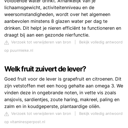
voldoende water drinkt. Afhankelijk van je
lichaamsgewicht, activiteitenniveau en de
weersomstandigheden, wordt over het algemeen
aanbevolen minstens 8 glazen water per dag te
drinken. Dit helpt je nieren efficiënt te functioneren en
draagt bij aan een gezonde nierfunctie.
Verzoek tot verwijderen van bron
|
Bekijk volledig antwoord
op puurmieke.nl
Welk fruit zuivert de lever?
Goed fruit voor de lever is grapefruit en citroenen. Dit
zijn vetstoffen met een hoog gehalte aan omega 3. We
vinden deze in ongebrande noten, in vette vis zoals
ansjovis, sardientjes, zoute haring, makreel, paling en
zalm en in koudgeperste, plantaardige oliën.
Verzoek tot verwijderen van bron
|
Bekijk volledig antwoord
op vitaminesperpost.nl