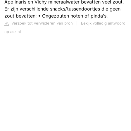
Apolinaris en Vichy mineraalwater bevatten veel zout.
Er zijn verschillende snacks/tussendoortjes die geen
zout bevatten: • Ongezouten noten of pinda's.
Verzoek tot verwijderen van bron
|
Bekijk volledig antwoord
op asz.nl