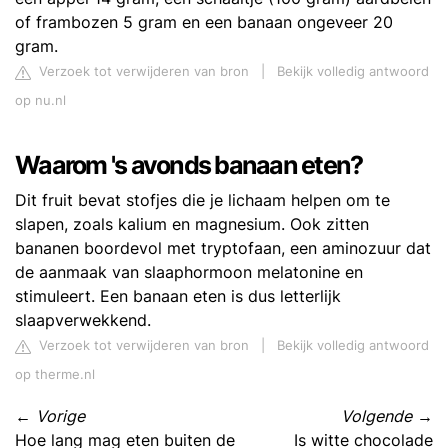
of frambozen 5 gram en een banaan ongeveer 20
gram.
Verzoek tot verwijderen van bron
|
Bekijk volledig antwoord
op nu.nl
Waarom 's avonds banaan eten?
Dit fruit bevat stofjes die je lichaam helpen om te
slapen, zoals kalium en magnesium. Ook zitten
bananen boordevol met tryptofaan, een aminozuur dat
de aanmaak van slaaphormoon melatonine en
stimuleert. Een banaan eten is dus letterlijk
slaapverwekkend.
Verzoek tot verwijderen van bron
|
Bekijk volledig antwoord
op therme.nl
←
Vorige
Volgende
→
Hoe lang mag eten buiten de
Is witte chocolade