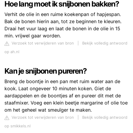
Hoe lang moet ik snijbonen bakken?
Verhit de olie in een ruime koekenpan of hapjespan.
Bak de bonen hierin aan, tot ze beginnen te kleuren.
Draai het vuur laag en laat de bonen in de olie in 15
min. vrijwel gaar worden.
Verzoek tot verwijderen van bron
|
Bekijk volledig antwoord
op ah.nl
Kan je snijbonen pureren?
Breng de boontje in een pan met ruim water aan de
kook. Laat ongeveer 10 minuten koken. Giet de
aardappelen en de boontjes af en pureer dit met de
staafmixer. Voeg een klein beetje margarine of olie toe
om het geheel wat smeuïger te maken.
Verzoek tot verwijderen van bron
|
Bekijk volledig antwoord
op smikkels.nl