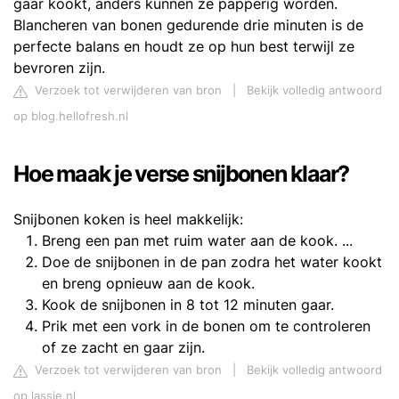
gaar kookt, anders kunnen ze papperig worden.
Blancheren van bonen gedurende drie minuten is de
perfecte balans en houdt ze op hun best terwijl ze
bevroren zijn.
Verzoek tot verwijderen van bron
|
Bekijk volledig antwoord
op blog.hellofresh.nl
Hoe maak je verse snijbonen klaar?
Snijbonen koken is heel makkelijk:
Breng een pan met ruim water aan de kook. ...
Doe de snijbonen in de pan zodra het water kookt
en breng opnieuw aan de kook.
Kook de snijbonen in 8 tot 12 minuten gaar.
Prik met een vork in de bonen om te controleren
of ze zacht en gaar zijn.
Verzoek tot verwijderen van bron
|
Bekijk volledig antwoord
op lassie.nl