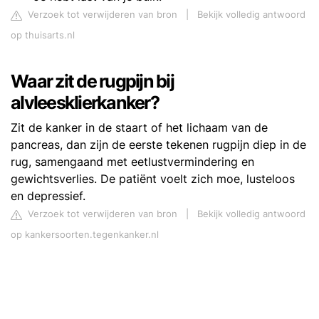
Verzoek tot verwijderen van bron
|
Bekijk volledig antwoord
op thuisarts.nl
Waar zit de rugpijn bij
alvleesklierkanker?
Zit de kanker in de staart of het lichaam van de
pancreas, dan zijn de eerste tekenen rugpijn diep in de
rug, samengaand met eetlustvermindering en
gewichtsverlies. De patiënt voelt zich moe, lusteloos
en depressief.
Verzoek tot verwijderen van bron
|
Bekijk volledig antwoord
op kankersoorten.tegenkanker.nl