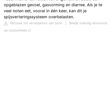
opgeblazen gevoel, gasvorming en diarree. Als je te
veel noten eet, vooral in één keer, kan dit je
spijsverteringssysteem overbelasten.
Verzoek tot verwijderen van bron
|
Bekijk volledig antwoord
op noototheek.nl