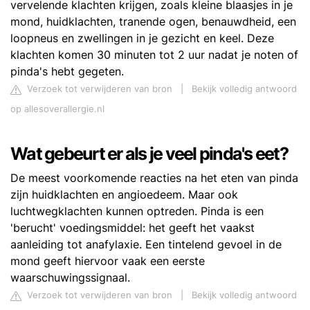
vervelende klachten krijgen, zoals kleine blaasjes in je
mond, huidklachten, tranende ogen, benauwdheid, een
loopneus en zwellingen in je gezicht en keel. Deze
klachten komen 30 minuten tot 2 uur nadat je noten of
pinda's hebt gegeten.
Verzoek tot verwijderen van bron
|
Bekijk volledig antwoord
op allesoverallergie.nl
Wat gebeurt er als je veel pinda's eet?
De meest voorkomende reacties na het eten van pinda
zijn huidklachten en angioedeem. Maar ook
luchtwegklachten kunnen optreden. Pinda is een
'berucht' voedingsmiddel: het geeft het vaakst
aanleiding tot anafylaxie. Een tintelend gevoel in de
mond geeft hiervoor vaak een eerste
waarschuwingssignaal.
Verzoek tot verwijderen van bron
|
Bekijk volledig antwoord