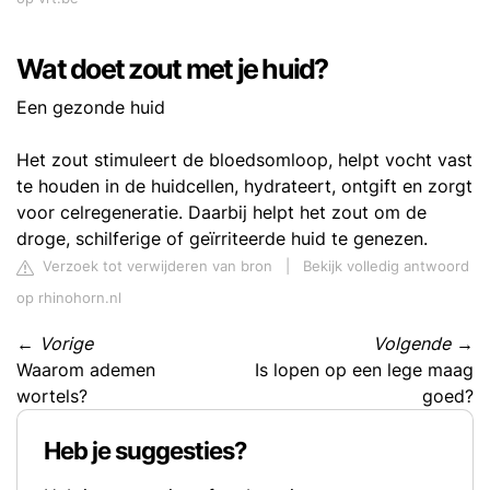
Wat doet zout met je huid?
Een gezonde huid
Het zout stimuleert de bloedsomloop, helpt vocht vast
te houden in de huidcellen, hydrateert, ontgift en zorgt
voor celregeneratie. Daarbij helpt het zout om de
droge, schilferige of geïrriteerde huid te genezen.
Verzoek tot verwijderen van bron
|
Bekijk volledig antwoord
op rhinohorn.nl
←
Vorige
Volgende
→
Waarom ademen
Is lopen op een lege maag
wortels?
goed?
Heb je suggesties?