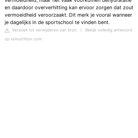
vermoeidheid, maar het vaak voorkomen dehydratatie
en daardoor oververhitting kan ervoor zorgen dat zout
vermoeidheid veroorzaakt. Dit merk je vooral wanneer
je dagelijks in de sportschool te vinden bent.
Verzoek tot verwijderen van bron
|
Bekijk volledig antwoord
op xxlnutrition.com