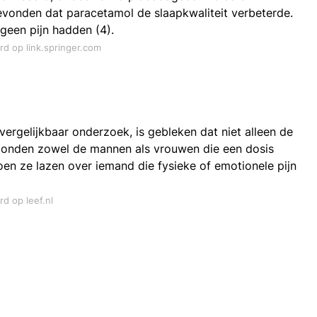
vonden dat paracetamol de slaapkwaliteit verbeterde.
 geen pijn hadden (4).
rd op link.springer.com
rgelijkbaar onderzoek, is gebleken dat niet alleen de
rtoonden zowel de mannen als vrouwen die een dosis
n ze lazen over iemand die fysieke of emotionele pijn
rd op leef.nl