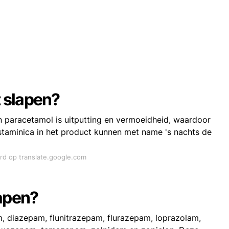
 slapen?
 paracetamol is uitputting en vermoeidheid, waardoor
istaminica in het product kunnen met name 's nachts de
ord op translate.google.com
lapen?
, diazepam, flunitrazepam, flurazepam, loprazolam,