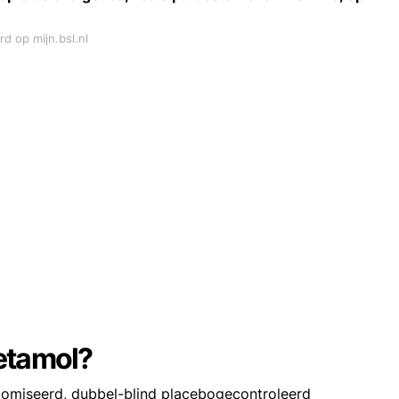
rd op mijn.bsl.nl
etamol?
domiseerd, dubbel-blind placebogecontroleerd