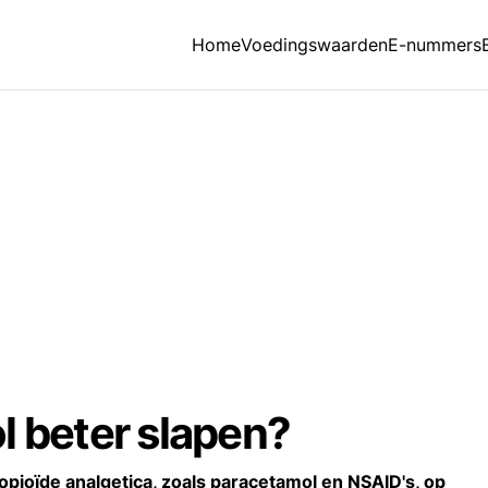
Home
Voedingswaarden
E-nummers
l beter slapen?
opioïde analgetica, zoals paracetamol en NSAID's, op