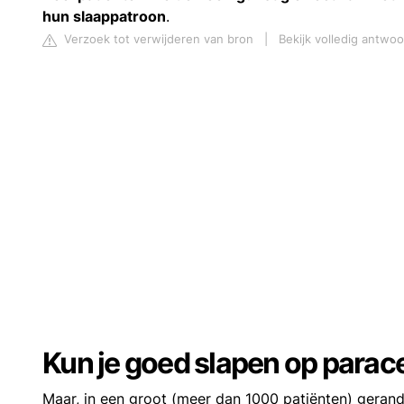
hun slaappatroon
.
Verzoek tot verwijderen van bron
|
Bekijk volledig antwoo
Kun je goed slapen op parac
Maar, in een groot (meer dan 1000 patiënten) geran