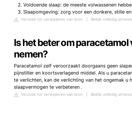
Voldoende slaap: de meeste volwassenen hebben 7
Slaapomgeving: zorg voor een donkere, stille en
Verzoek tot verwijderen van bron
|
Bekijk volledig antwo
Is het beter om paracetamol 
nemen?
Paracetamol zelf veroorzaakt doorgaans geen slaperi
pijnstiller en koortsverlagend middel. Als u parace
te verlichten, kan de verlichting van het ongemak u
slaapvermogen te verbeteren .
Verzoek tot verwijderen van bron
|
Bekijk volledig antwo