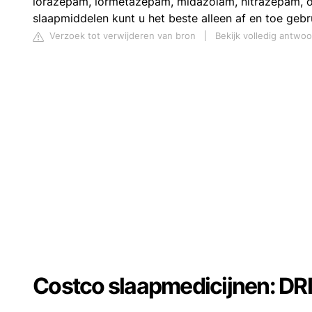
lorazepam, lormetazepam, midazolam, nitrazepam, 
slaapmiddelen kunt u het beste alleen af en toe gebru
Verzoek tot verwijderen van bron
|
Bekijk volledig antwo
Costco slaapmedicijnen: DRIE