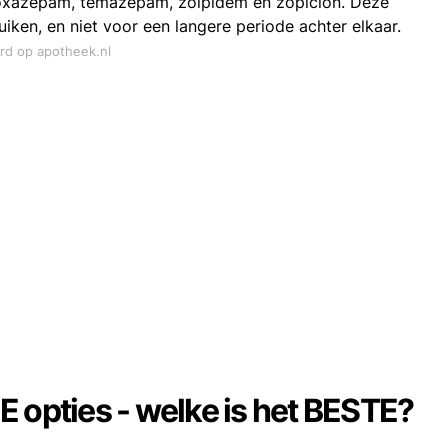
oxazepam, temazepam, zolpidem en zopiclon. Deze
iken, en niet voor een langere periode achter elkaar.
ord op apotheek.nl
 opties - welke is het BESTE?